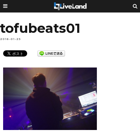
tofubeats01
2016-01-25