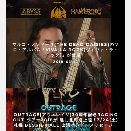
マルコ・メンドーサ(THE DEAD DAISIES)のソ
ロ・アルバム「VIVA LA ROCK(ヴィヴァ・ラ・
ロック)」が登場！
2018-03-12
OUTRAGE(アウトレイジ)30周年記念RAGING
OUT ツアー2018が 遂に北海道上陸！3/24(土)
札幌 BESSIE HALL 出演バンド・メッセージ！