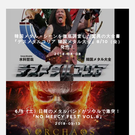
韓国メタル・シーンを徹底調査した驚異の大全書
『デスメタルコリア 韓国メタル大全』8/10（金）
発売！
2018-08-08
6/9（土）日韓のメタルバンドがソウルで激突！
『NO MERCY FEST VOL.8』
2018-05-13