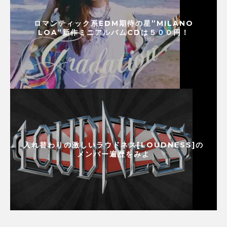
ロマンティック系EDM期待の星”MILANO
LOA”新作ミニアルバムCDは５００円！
入れ替わりの激しいラウドネス[LOUDNESS]の
メンバー遍歴をみよ