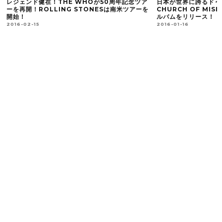
レジェンド健在！THE WHOが50周年記念ツア
日本が世界に誇るドゥ
ーを再開！ROLLING STONESは南米ツアーを
CHURCH OF MI
開始！
ルバムをリリース！
2016-02-15
2016-01-16