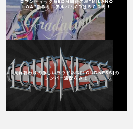
ロマンティック系EDM期待の星”MILANO
LOA”新作ミニアルバムCDは５００円！
入れ替わりの激しいラウドネス[LOUDNESS]の
メンバー遍歴をみよ