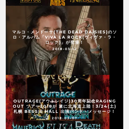
マルコ・メンドーサ(THE DEAD DAISIES)のソ
ロ・アルバム「VIVA LA ROCK(ヴィヴァ・ラ・
ロック)」が登場！
2018-03-12
OUTRAGE(アウトレイジ)30周年記念RAGING
OUT ツアー2018が 遂に北海道上陸！3/24(土)
札幌 BESSIE HALL 出演バンド・メッセージ！
2018-03-07