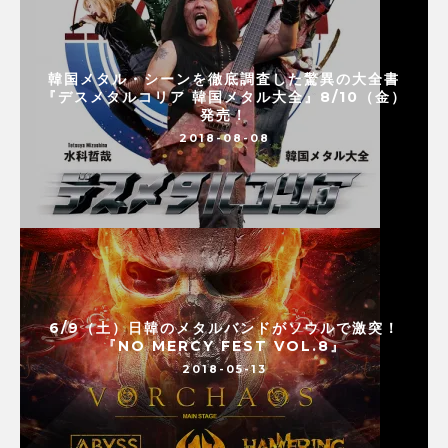
韓国メタル・シーンを徹底調査した驚異の大全書
『デスメタルコリア 韓国メタル大全』8/10（金）
発売！
2018-08-08
6/9（土）日韓のメタルバンドがソウルで激突！
『NO MERCY FEST VOL.8』
2018-05-13