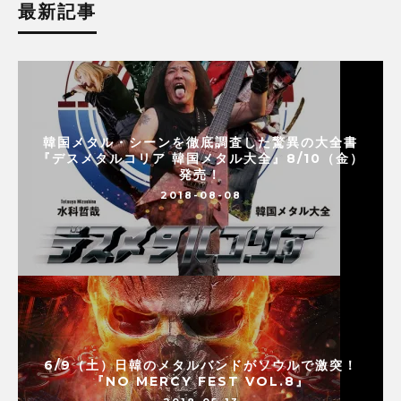
最新記事
韓国メタル・シーンを徹底調査した驚異の大全書
『デスメタルコリア 韓国メタル大全』8/10（金）
発売！
2018-08-08
6/9（土）日韓のメタルバンドがソウルで激突！
『NO MERCY FEST VOL.8』