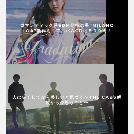
ロマンティック系EDM期待の星”MILANO
LOA”新作ミニアルバムCDは５００円！
人は失くしてから美しいと気づく〜THE CABS解
散から今思うこと〜