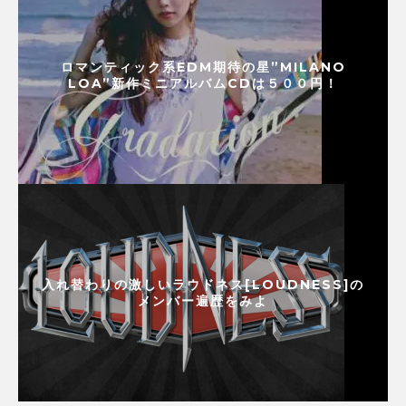
ロマンティック系EDM期待の星”MILANO
LOA”新作ミニアルバムCDは５００円！
入れ替わりの激しいラウドネス[LOUDNESS]の
メンバー遍歴をみよ