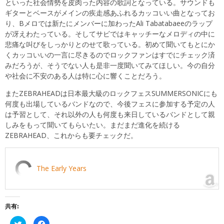
といった社会情勢を皮肉った内容の歌詞となっている。サウンドも
ギターとベースがメインの疾走感あふれるカッコいい曲となってお
り、Bメロでは新たにメンバーに加わったAli Tabatabaeeのラップ
が冴えわたっている。そしてサビではキャッチーなメロディの中に
悲痛な叫びをしっかりとのせて歌っている。初めて聞いてもとにか
くカッコいいの一言に尽きるのでロックファンはすでにチェック済
みだろうが、そうでない人も是非一度聞いてみてほしい。今の自分
や社会に不安のある人は特に心に響くことだろう。
またZEBRAHEADは日本最大級のロックフェスSUMMERSONICにも
何度も出場しているバンドなので、今後フェスに参加する予定の人
は予習として、それ以外の人も何度も来日しているバンドとして親
しみをもって聞いてもらいたい。まだまだ進化を続ける
ZEBRAHEAD、これからも要チェックだ。
The Early Years
共有:
ク
Facebook