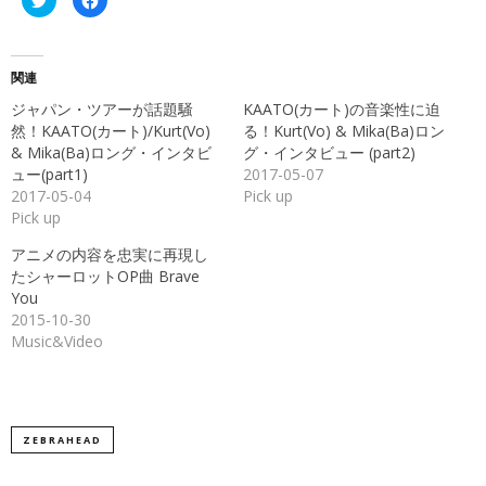
リ
で
ッ
共
ク
有
し
す
て
る
Twitter
に
関連
で
は
共
ク
ジャパン・ツアーが話題騒
KAATO(カート)の音楽性に迫
有
リ
(新
ッ
然！KAATO(カート)/Kurt(Vo)
る！Kurt(Vo) & Mika(Ba)ロン
し
ク
& Mika(Ba)ロング・インタビ
グ・インタビュー (part2)
い
し
ウ
て
ュー(part1)
2017-05-07
ィ
く
ン
だ
2017-05-04
Pick up
ド
さ
Pick up
ウ
い
で
(新
開
し
アニメの内容を忠実に再現し
き
い
ま
ウ
たシャーロットOP曲 Brave
す)
ィ
ン
You
ド
2015-10-30
ウ
で
Music&Video
開
き
ま
す)
ZEBRAHEAD