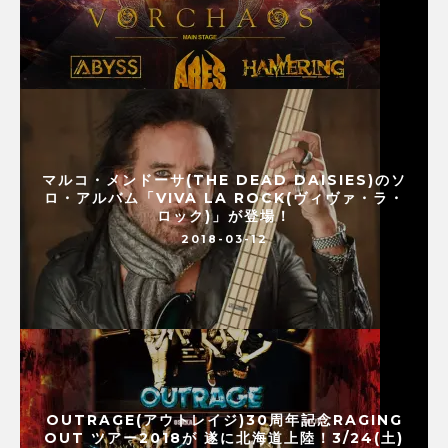
マルコ・メンドーサ(THE DEAD DAISIES)のソ
ロ・アルバム「VIVA LA ROCK(ヴィヴァ・ラ・
ロック)」が登場！
2018-03-12
OUTRAGE(アウトレイジ)30周年記念RAGING
OUT ツアー2018が 遂に北海道上陸！3/24(土)