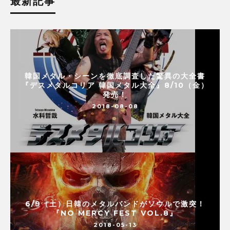
最新記事
韓国メタル・シーンを徹底調査した驚異の大全書
『デスメタルコリア 韓国メタル大全』8/10（金）
発売！
2018-08-08
6/9（土）日韓のメタルバンドがソウルで激突！
『NO MERCY FEST VOL.8』
2018-05-13