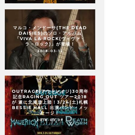
マルコ・メンドーサ(THE DEAD
DAISIES)のソロ・アルバム
「VIVA LA ROCK(ヴィヴァ・
ラ・ロック)」が登場！
2018-03-12
OUTRAGE(アウトレイジ)30周年
記念RAGING OUT ツアー2018
が 遂に北海道上陸！3/24(土)札幌
BESSIE HALL 出演バンド・メッ
セージ！
2018-03-07