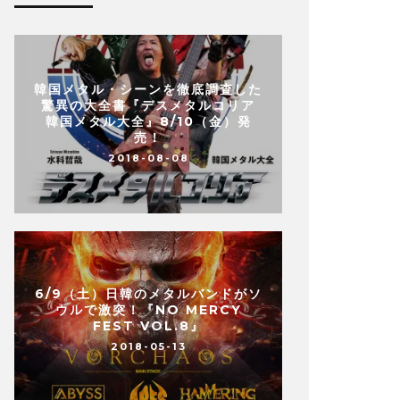
韓国メタル・シーンを徹底調査した
驚異の大全書『デスメタルコリア
韓国メタル大全』8/10（金）発
売！
2018-08-08
6/9（土）日韓のメタルバンドがソ
ウルで激突！『NO MERCY
FEST VOL.8』
2018-05-13