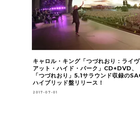
人組ロックバンドTHE
SANTANA（
TORS(プレデターズ)
CD19枚組ライ
COMO VA LIVE
4
2017-08-05