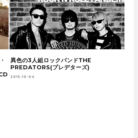
サンタナ）の日本公演を含む
目標は【世界一】！ALEX
ヴ音源 廉価ボックス「OYE
撃は止まらない
 75-90」
2015-10-03