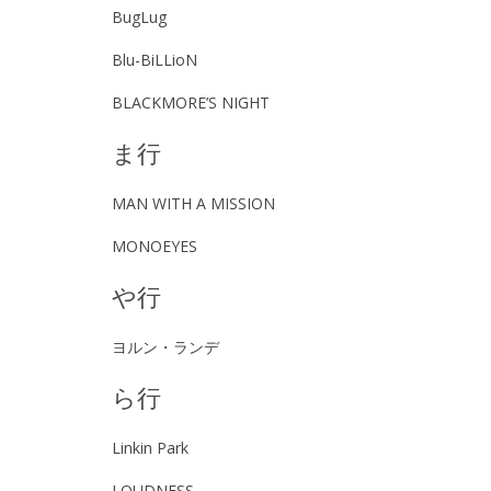
BugLug
Blu-BiLLioN
BLACKMORE’S NIGHT
ま行
MAN WITH A MISSION
MONOEYES
や行
ヨルン・ランデ
ら行
Linkin Park
LOUDNESS