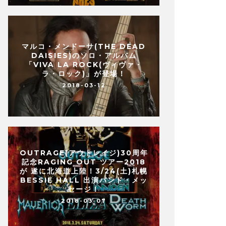
マルコ・メンドーサ(THE DEAD
DAISIES)のソロ・アルバム
「VIVA LA ROCK(ヴィヴァ・
ラ・ロック)」が登場！
2018-03-12
OUTRAGE(アウトレイジ)30周年
記念RAGING OUT ツアー2018
が 遂に北海道上陸！3/24(土)札幌
BESSIE HALL 出演バンド・メッ
セージ！
2018-03-07