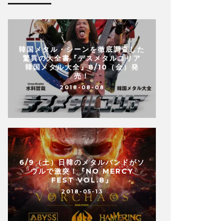
韓国メタル・シーンを徹底調査した
驚異の大全書『デスメタルコリア
韓国メタル大全』8/10（金）発
売！
2018-08-08
6/9（土）日韓のメタルバンドがソ
ウルで激突！『NO MERCY
FEST VOL.8』
2018-05-13