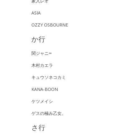
家入レオ
ASIA
OZZY OSBOURNE
か行
関ジャニ∞
木村カエラ
キュウソネコカミ
KANA‐BOON
ケツメイシ
ゲスの極み乙女。
さ行