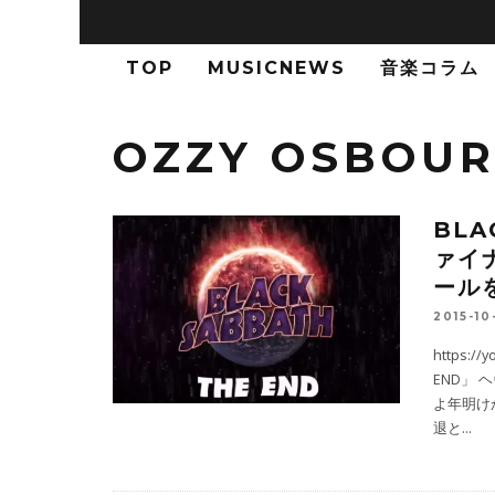
TOP
MUSICNEWS
音楽コラム
OZZY OSBOU
BLA
ァイ
ール
2015-10-
https:/
END」 
よ年明け
退と
...