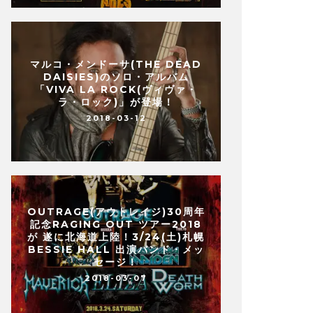
マルコ・メンドーサ(THE DEAD
DAISIES)のソロ・アルバム
「VIVA LA ROCK(ヴィヴァ・
ラ・ロック)」が登場！
2018-03-12
OUTRAGE(アウトレイジ)30周年
記念RAGING OUT ツアー2018
が 遂に北海道上陸！3/24(土)札幌
BESSIE HALL 出演バンド・メッ
セージ！
2018-03-07