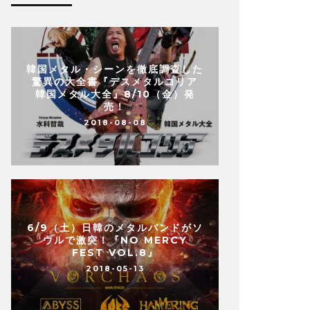
韓国メタル・シーンを徹底調査した
驚異の大全書『デスメタルコリア
韓国メタル大全』8/10（金）発
売！
2018-08-08
6/9（土）日韓のメタルバンドがソ
ウルで激突！『NO MERCY
FEST VOL.8』
2018-05-13