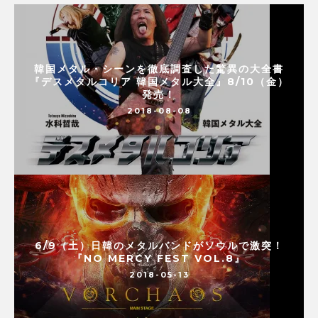
韓国メタル・シーンを徹底調査した驚異の大全書
『デスメタルコリア 韓国メタル大全』8/10（金）
発売！
2018-08-08
6/9（土）日韓のメタルバンドがソウルで激突！
『NO MERCY FEST VOL.8』
2018-05-13