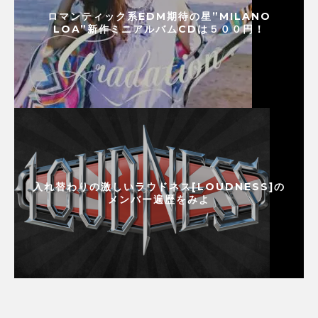
ロマンティック系EDM期待の星”MILANO
LOA”新作ミニアルバムCDは５００円！
入れ替わりの激しいラウドネス[LOUDNESS]の
メンバー遍歴をみよ