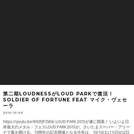
第二期LOUDNESSがLOUD PARKで復活！
SOLDIER OF FORTUNE FEAT マイク・ヴェセ
ーラ
2015-10-09
https://youtu.be/B92FJPZkfdc LOUD PARK 2015が遂に開幕！ いよいよ日
本最大のメタル・フェスLOUD PARK 2015が、さいたまスーパー・アリー
ナで幕を開ける。10周年の記念開催となる今年は、10/10(土),11(日)の2日