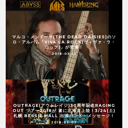
マルコ・メンドーサ(THE DEAD DAISIES)のソ
ロ・アルバム「VIVA LA ROCK(ヴィヴァ・ラ・
ロック)」が登場！
2018-03-12
OUTRAGE(アウトレイジ)30周年記念RAGING
OUT ツアー2018が 遂に北海道上陸！3/24(土)
札幌 BESSIE HALL 出演バンド・メッセージ！
2018-03-07