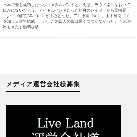
日本で最も成功したヘヴィメタルバンドといえば、ラウドネスをおいて
ほかにないだろう。アイドルバンドだった前身のレイジーから高崎晃
〈g〉、樋口宗孝〈ds〉が中心となり、二井原実〈vo〉、山下昌良〈b〉
を加える形で結成。しかしこの四人の形は長くつづかなかった。 全米進
出も果たす順調な活
...
メディア運営会社様募集