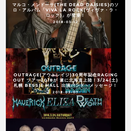
マルコ・メンドーサ(THE DEAD DAISIES)のソ
ロ・アルバム「VIVA LA ROCK(ヴィヴァ・ラ・
ロック)」が登場！
2018-03-12
OUTRAGE(アウトレイジ)30周年記念RAGING
OUT ツアー2018が 遂に北海道上陸！3/24(土)
札幌 BESSIE HALL 出演バンド・メッセージ！
2018-03-07