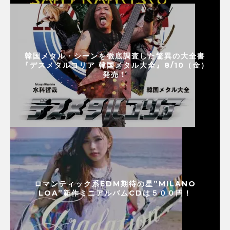
韓国メタル・シーンを徹底調査した驚異の大全書
『デスメタルコリア 韓国メタル大全』8/10（金）
発売！
ロマンティック系EDM期待の星”MILANO
LOA”新作ミニアルバムCDは５００円！