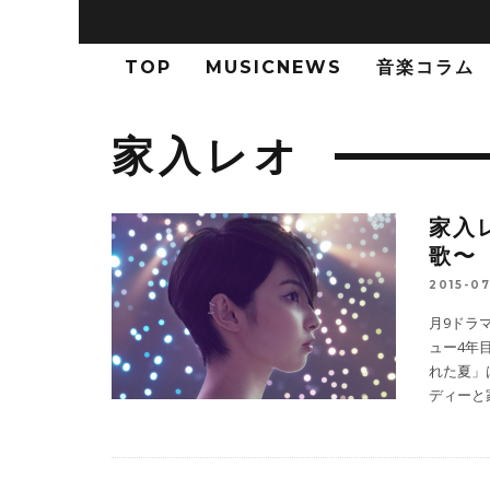
TOP
MUSICNEWS
音楽コラム
家入レオ
家入
歌〜
2015-07
月9ドラ
ュー4年
れた夏」
ディーと