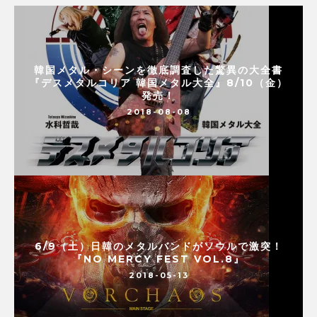
韓国メタル・シーンを徹底調査した驚異の大全書
『デスメタルコリア 韓国メタル大全』8/10（金）
発売！
2018-08-08
6/9（土）日韓のメタルバンドがソウルで激突！
『NO MERCY FEST VOL.8』
2018-05-13