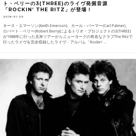
ト・ベリーの3(THREE)のライヴ発掘音源
「ROCKIN’ THE RITZ」が登場！
2018-01-29
キース・エマーソン(Keith Emerson)、カール・パーマー(Carl Palmer)、
ロバート・ベリー(Robert Berry)によるトリオ・プロジェクトの3(THREE)
が1988年に行った北米ツアーからニューヨークの有名なクラブThe Ritzで
行ったライヴを完全収録したライヴ・アルバム「Rockin'
...