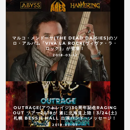
マルコ・メンドーサ(THE DEAD DAISIES)のソ
ロ・アルバム「VIVA LA ROCK(ヴィヴァ・ラ・
ロック)」が登場！
2018-03-12
OUTRAGE(アウトレイジ)30周年記念RAGING
OUT ツアー2018が 遂に北海道上陸！3/24(土)
札幌 BESSIE HALL 出演バンド・メッセージ！
2018-03-07