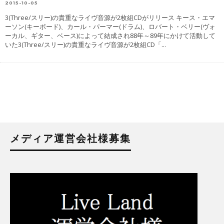
2015-10-05
3(Three/スリー)の貴重なライヴ音源が2枚組CDがリリース キース・エマ
ーソン(キーボード)、カール・パーマー(ドラム)、ロバート・ベリー(ヴォ
ーカル、ギター、ベース)によって結成され88年～89年にかけて活動して
いた3(Three/スリー)の貴重なライヴ音源が2枚組CD「
...
メディア運営会社様募集