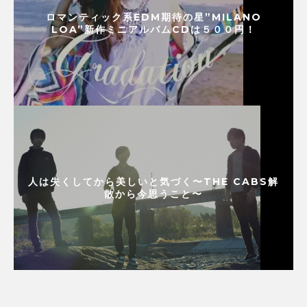
ロマンティック系EDM期待の星”MILANO
LOA”新作ミニアルバムCDは５００円！
人は失くしてから美しいと気づく〜THE CABS解
散から今思うこと〜