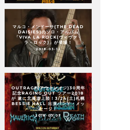
マルコ・メンドーサ(THE DEAD
DAISIES)のソロ・アルバム
「VIVA LA ROCK(ヴィヴァ・
ラ・ロック)」が登場！
2018-03-12
OUTRAGE(アウトレイジ)30周年
記念RAGING OUT ツアー2018
が 遂に北海道上陸！3/24(土)札幌
BESSIE HALL 出演バンド・メッ
セージ！
2018-03-07