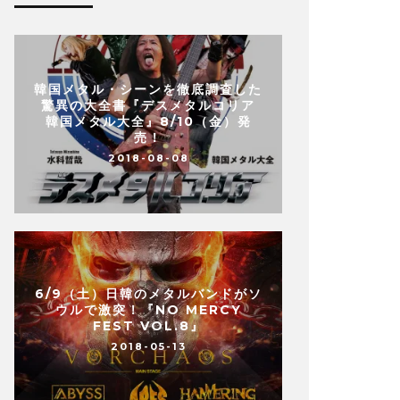
韓国メタル・シーンを徹底調査した
驚異の大全書『デスメタルコリア
韓国メタル大全』8/10（金）発
売！
2018-08-08
6/9（土）日韓のメタルバンドがソ
ウルで激突！『NO MERCY
FEST VOL.8』
2018-05-13