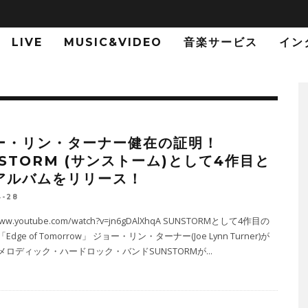
LIVE
MUSIC&VIDEO
音楽サービス
イン
ー・リン・ターナー健在の証明！
NSTORM (サンストーム)として4作目と
アルバムをリリース！
4-28
/www.youtube.com/watch?v=jn6gDAlXhqA SUNSTORMとして4作目の
dge of Tomorrow」 ジョー・リン・ターナー(Joe Lynn Turner)が
メロディック・ハードロック・バンドSUNSTORMが
...