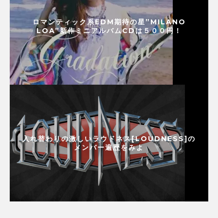
ロマンティック系EDM期待の星”MILANO
LOA”新作ミニアルバムCDは５００円！
入れ替わりの激しいラウドネス[LOUDNESS]の
メンバー遍歴をみよ