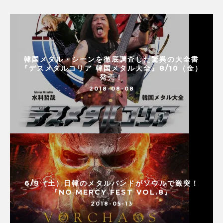
韓国メタル・シーンを徹底調査した驚異の大全書
『デスメタルコリア 韓国メタル大全』8/10（金）
発売！
2018-08-08
6/9（土）日韓のメタルバンドがソウルで激突！
『NO MERCY FEST VOL.8』
2018-05-13