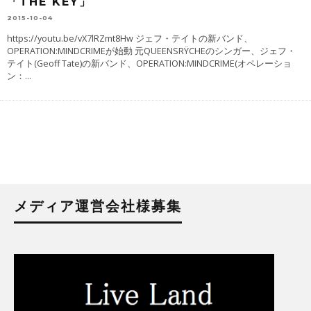
「THE KEY」
2015-10-04
https://youtu.be/vX7lRZmt8Hw ジェフ・テイトの新バンド、
OPERATION:MINDCRIMEが始動 元QUEENSRŸCHEのシンガー、ジェフ・
テイト(Geoff Tate)の新バンド、OPERATION:MINDCRIME(オペレーショ
ン：
...
メディア運営会社様募集