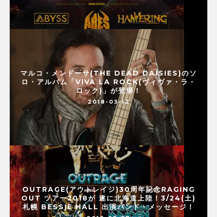
マルコ・メンドーサ(THE DEAD DAISIES)のソ
ロ・アルバム「VIVA LA ROCK(ヴィヴァ・ラ・
ロック)」が登場！
2018-03-12
OUTRAGE(アウトレイジ)30周年記念RAGING
OUT ツアー2018が 遂に北海道上陸！3/24(土)
札幌 BESSIE HALL 出演バンド・メッセージ！