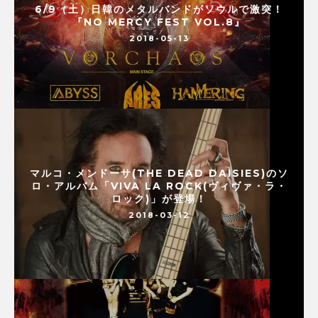
6/9（土）日韓のメタルバンドがソウルで激突！
『NO MERCY FEST VOL.8』
2018-05-13
マルコ・メンドーサ(THE DEAD DAISIES)のソ
ロ・アルバム「VIVA LA ROCK(ヴィヴァ・ラ・
ロック)」が登場！
2018-03-12