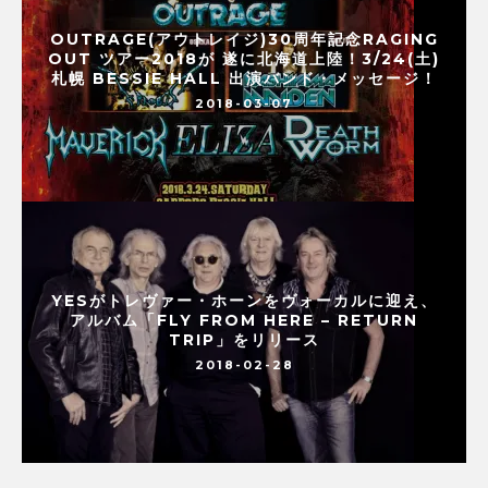
OUTRAGE(アウトレイジ)30周年記念RAGING
OUT ツアー2018が 遂に北海道上陸！3/24(土)
札幌 BESSIE HALL 出演バンド・メッセージ！
2018-03-07
YESがトレヴァー・ホーンをヴォーカルに迎え、
アルバム「FLY FROM HERE – RETURN
TRIP」をリリース
2018-02-28