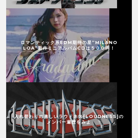
ロマンティック系EDM期待の星”MILANO
LOA”新作ミニアルバムCDは５００円！
入れ替わりの激しいラウドネス[LOUDNESS]の
メンバー遍歴をみよ