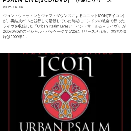
PSALM LIVE(2CD/DVD)」が遂にリリース
2017-06-06
ジョン・ウェットンとジェフ・ダウンズによるユニットICON(アイコン)
が、再結成ASIAと並行して活動していた時期にロンドンの教会で行った
ライヴを収録した「Urban Psalm Live(アーバン・サールム～ライヴ)」が
2CD/DVDのスペシャル・パッケージで6/25にリリースされる。 本作の収
録は2009年2
...