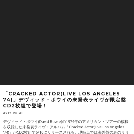
「CRACKED ACTOR(LIVE LOS ANGELES
74)」デヴィッド・ボウイの未発表ライヴが限定盤
CD2枚組で登場！
2017-05-21
デヴィッド・ボウイ(David Bowie)の1974年のアメリカン・ツアーの模様
を収録した未発表ライヴ・アルバム「Cracked Actor(Live Los Angeles
'74)」がCD2枚組で6/16にリリースされる。現時点では海外盤のみのリリ