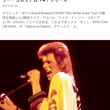
ソー・コロシアム’76」リリース
2017-01-14
デヴィッド・ボウイ(David Bowie)の1976年"Thin White Duke Tour"の模
様を収録した2枚組ライヴ・アルバム「ライヴ・ナッソー・コロシア
ム'76」が2/22にリリースされる。これまでボックス・セット「WHO CAN
I BE NOW」や「Station to Station」デラックス・エ
...