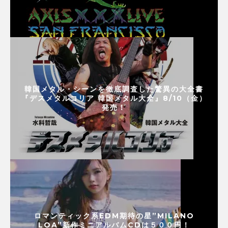
韓国メタル・シーンを徹底調査した驚異の大全書
『デスメタルコリア 韓国メタル大全』8/10（金）
発売！
ロマンティック系EDM期待の星”MILANO
LOA”新作ミニアルバムCDは５００円！