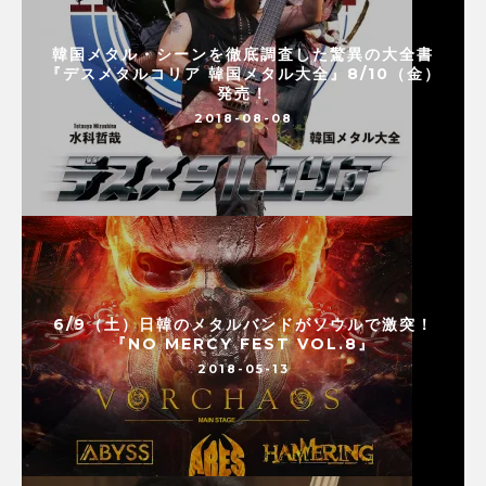
韓国メタル・シーンを徹底調査した驚異の大全書
『デスメタルコリア 韓国メタル大全』8/10（金）
発売！
2018-08-08
6/9（土）日韓のメタルバンドがソウルで激突！
『NO MERCY FEST VOL.8』
2018-05-13