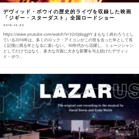
デヴィッド・ボウイの歴史的ライヴを収録した映画
「ジギー・スターダスト」全国ロードショー
2016-12-23
https://www.youtube.com/watch?v=3ZrDJ8aggYY まもなく終わろうとし
ている2016年は、多くのロック・アイコンがこの世を去った年として長
く記憶に残る年となるに違いない。'60年代から活躍し、ミュージシャン
としてだけではなく、多大な方面に大きな影響を与え続けたデヴィッ
ド・ボウ
...