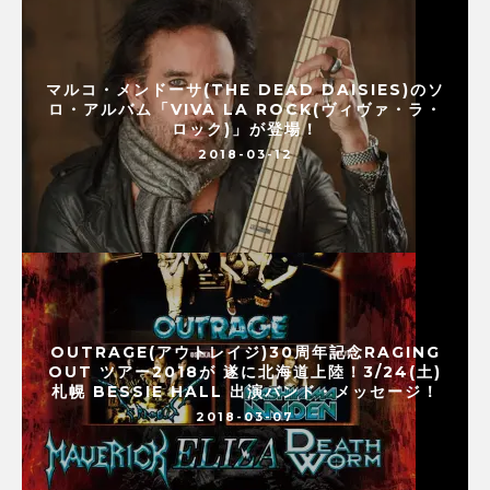
マルコ・メンドーサ(THE DEAD DAISIES)のソ
ロ・アルバム「VIVA LA ROCK(ヴィヴァ・ラ・
ロック)」が登場！
2018-03-12
OUTRAGE(アウトレイジ)30周年記念RAGING
OUT ツアー2018が 遂に北海道上陸！3/24(土)
札幌 BESSIE HALL 出演バンド・メッセージ！
2018-03-07