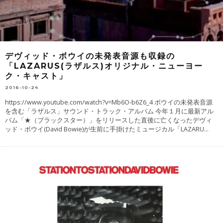
デヴィッド・ボウイの未発表音源も収録の
「LAZARUS(ラザルス)オリジナル・ニューヨー
ク・キャスト」
2016-10-24
https://www.youtube.com/watch?v=Mb6O-b6Z6_4 ボウイの未発表音源
を含む「ラザルス」サウンド・トラック・アルバム 今年１月に最新アル
バム「★（ブラックスター）」をリリースした直後に亡くなったデヴィ
ッド・ボウイ(David Bowie)が生前に手掛けたミュージカル「LAZARU
...