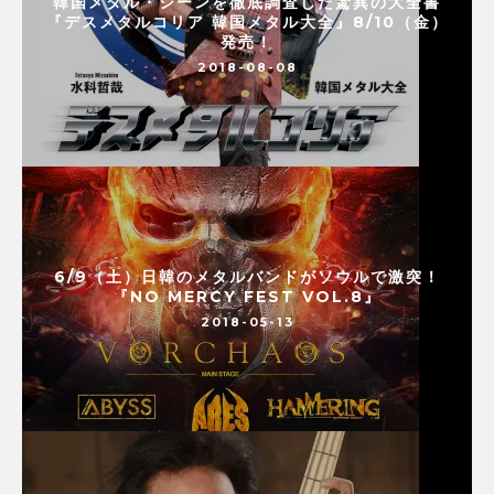
韓国メタル・シーンを徹底調査した驚異の大全書
『デスメタルコリア 韓国メタル大全』8/10（金）
発売！
2018-08-08
6/9（土）日韓のメタルバンドがソウルで激突！
『NO MERCY FEST VOL.8』
2018-05-13