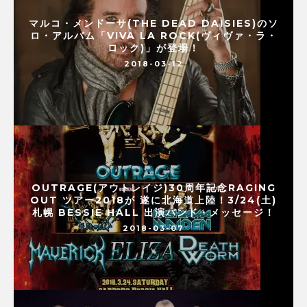
マルコ・メンドーサ(THE DEAD DAISIES)のソ
ロ・アルバム「VIVA LA ROCK(ヴィヴァ・ラ・
ロック)」が登場！
2018-03-12
OUTRAGE(アウトレイジ)30周年記念RAGING
OUT ツアー2018が 遂に北海道上陸！3/24(土)
札幌 BESSIE HALL 出演バンド・メッセージ！
2018-03-07