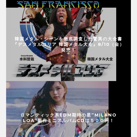
韓国メタル・シーンを徹底調査した驚異の大全書
『デスメタルコリア 韓国メタル大全』8/10（金）
発売！
ロマンティック系EDM期待の星”MILANO
LOA”新作ミニアルバムCDは５００円！