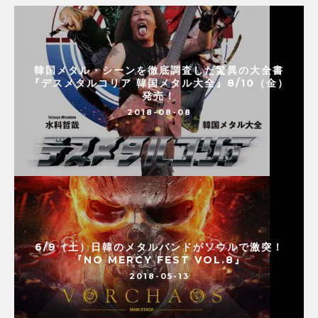
韓国メタル・シーンを徹底調査した驚異の大全書
『デスメタルコリア 韓国メタル大全』8/10（金）
発売！
2018-08-08
6/9（土）日韓のメタルバンドがソウルで激突！
『NO MERCY FEST VOL.8』
2018-05-13