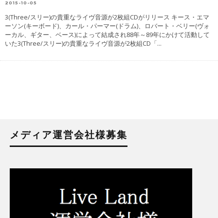
2015-10-05
3(Three/スリー)の貴重なライヴ音源が2枚組CDがリリース キース・エマ
ーソン(キーボード)、カール・パーマー(ドラム)、ロバート・ベリー(ヴォ
ーカル、ギター、ベース)によって結成され88年～89年にかけて活動して
いた3(Three/スリー)の貴重なライヴ音源が2枚組CD「
...
メディア運営会社様募集