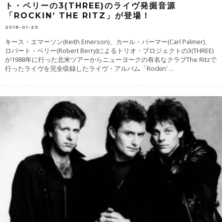
ト・ベリーの3(THREE)のライヴ発掘音源
「ROCKIN’ THE RITZ」が登場！
2018-01-29
キース・エマーソン(Keith Emerson)、カール・パーマー(Carl Palmer)、
ロバート・ベリー(Robert Berry)によるトリオ・プロジェクトの3(THREE)
が1988年に行った北米ツアーからニューヨークの有名なクラブThe Ritzで
行ったライヴを完全収録したライヴ・アルバム「Rockin'
...