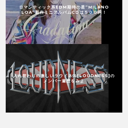
ロマンティック系EDM期待の星”MILANO
LOA”新作ミニアルバムCDは５００円！
入れ替わりの激しいラウドネス[LOUDNESS]の
メンバー遍歴をみよ