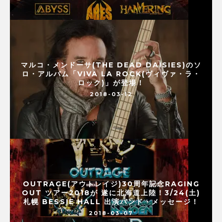
マルコ・メンドーサ(THE DEAD DAISIES)のソ
ロ・アルバム「VIVA LA ROCK(ヴィヴァ・ラ・
ロック)」が登場！
2018-03-12
OUTRAGE(アウトレイジ)30周年記念RAGING
OUT ツアー2018が 遂に北海道上陸！3/24(土)
札幌 BESSIE HALL 出演バンド・メッセージ！
2018-03-07