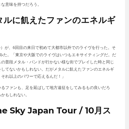
きな意味を持つだろう。
タルに飢えたファンのエネルギ
ィル）が、6回目の来日で初めて大都市以外でのライヴを行った。そ
いてみた。「東京や大阪でのライヴはいつもエキサイティングだ。だ
スの普段メタル・バンドが行かない様な街でプレイした時と同じ
をしてないかもしれない。だがメタルに飢えたファンのエネルギ
、それ以上のパワーで応えるんだ！」
いるファンも、足を延ばして地方遠征をしてみるもの良いだろ
るかもしれない。
he Sky Japan Tour / 10月ス