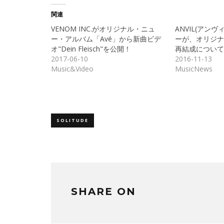
し
す
て
る
Twitter
に
関連
で
は
共
ク
VENOM INC.がオリジナル・ニュ
ANVIL(アン
有
リ
(新
ッ
ー・アルバム「Avé」から新曲ビデ
ーが、オリジナ
し
ク
オ"Dein Fleisch"を公開！
再結成について
い
し
ウ
て
2017-06-10
2016-11-13
ィ
く
ン
だ
Music&Video
MusicNews
ド
さ
ウ
い
で
(新
開
し
き
い
ま
ウ
す)
ィ
ン
ド
SOLITUDE
ウ
で
開
き
ま
す)
SHARE ON