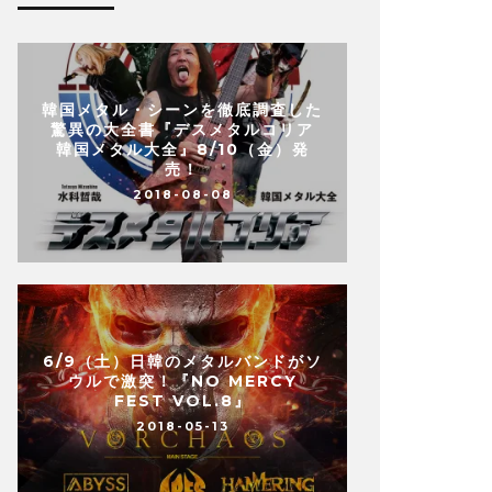
韓国メタル・シーンを徹底調査した
驚異の大全書『デスメタルコリア
韓国メタル大全』8/10（金）発
売！
2018-08-08
6/9（土）日韓のメタルバンドがソ
ウルで激突！『NO MERCY
FEST VOL.8』
2018-05-13