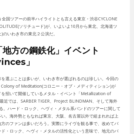
スに伴う全国ツアーの前半ハイライトとも言える東京・渋谷CYCLONE
ITUDE(ソリチュード)が、いよいよ10月から東北、北海道ツ
3(土)のいわき市の東北２公演だ。
「地方の鋼鉄化」イベント
vinces」
市を選ぶことは多いが、いわき市が選ばれるのは珍しい。今回の
ony of Meditation(コロニー・オブ・メディティション)が
て開催しているメタル・イベント「Metallization of
では、SARBER TIGER、Project BLINDMAN、そして海外
戦している。ハード・ロック、ヘヴィ・メタル系バンドのツアーに関して
多い。海外勢ともなれば東京、大阪、名古屋以外で組まれれば上
地方のファンは多いだろう。実際にライヴを観る事で、改めてバ
ード・ロック、ヘヴィ・メタルの活性化という意味で、地元のバ