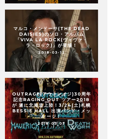
マルコ・メンドーサ(THE DEAD
DAISIES)のソロ・アルバム
「VIVA LA ROCK(ヴィヴァ・
ラ・ロック)」が登場！
2018-03-12
OUTRAGE(アウトレイジ)30周年
記念RAGING OUT ツアー2018
が 遂に北海道上陸！3/24(土)札幌
BESSIE HALL 出演バンド・メッ
セージ！
2018-03-07