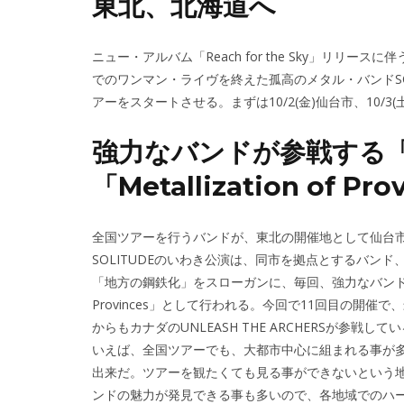
東北、北海道へ
ニュー・アルバム「Reach for the Sky」リリー
でのワンマン・ライヴを終えた孤高のメタル・バンドSOL
アーをスタートさせる。まずは10/2(金)仙台市、10/
強力なバンドが参戦する
「Metallization of Pro
全国ツアーを行うバンドが、東北の開催地として仙台
SOLITUDEのいわき公演は、同市を拠点とするバンド、Col
「地方の鋼鉄化」をスローガンに、毎回、強力なバンドを招い
Provinces」として行われる。今回で11回目の開催で、最近
からもカナダのUNLEASH THE ARCHERSが参
いえば、全国ツアーでも、大都市中心に組まれる事が
出来だ。ツアーを観たくても見る事ができないという
ンドの魅力が発見できる事も多いので、各地域でのハ