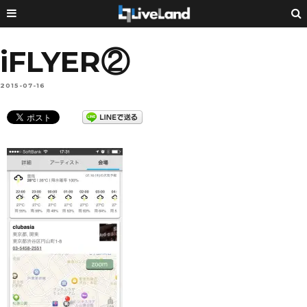
iFLYER②
2015-07-16