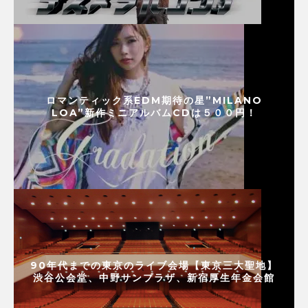
ロマンティック系EDM期待の星”MILANO
LOA”新作ミニアルバムCDは５００円！
90年代までの東京のライブ会場【東京三大聖地】
渋谷公会堂、中野サンプラザ、新宿厚生年金会館