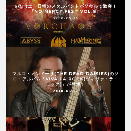
6/9（土）日韓のメタルバンドがソウルで激突！
『NO MERCY FEST VOL.8』
2018-05-13
マルコ・メンドーサ(THE DEAD DAISIES)のソ
ロ・アルバム「VIVA LA ROCK(ヴィヴァ・ラ・
ロック)」が登場！
2018-03-12