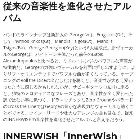
従来の音楽性を進化させたアル
バム
バンドのラインナップは新加入の George(vo)、Fragiskos(Dr)、そ
してThymios Krikos(Gt)、Manolis Tsigos(Gt)、Manolis
Tsigos(Ba)、George Georgiou(Key)という6人編成だ。新ヴォーカ
ルのGeorgeは、ハイトーン主体だった前任のBabis
Alexandropoulosと比べると、ミドル・レンジのパワフルな声質が
特徴的だ。Georgeの力強いヴォーカルを前面に押し出すように、よ
りリフ・オリエンテッドでパワフルな曲が多くなっている。オープ
ニングのRoll the Diceの出だしだけを聴くと、音楽性が大きく変わ
ったように感じるかもしれないが、サビ～ギターソロ辺りに来る
と、独特のメロディアスなフレーズもあり、音楽性が全く変わった
訳ではない事に気づく。ドラマッチックなZero Groundやバラード
のCross the LineではGeorgeの豊かな表現力なヴォーカルも聴くこ
とができる。ツイン・リードや壮大なアレンジの曲も健在で、従来
のINNERWISHの音楽性を進化させたアルバムと言えるだろう。
INNERWISH「InnerWish」