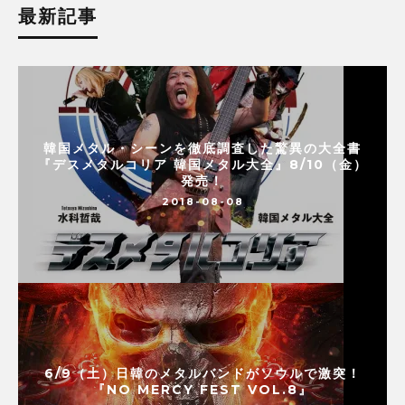
最新記事
韓国メタル・シーンを徹底調査した驚異の大全書
『デスメタルコリア 韓国メタル大全』8/10（金）
発売！
2018-08-08
6/9（土）日韓のメタルバンドがソウルで激突！
『NO MERCY FEST VOL.8』