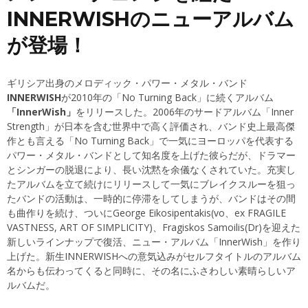
INNERWISHのニューアルバム
が登場！
ギリシア出身のメロディック・パワー・メタル・バンド
INNERWISH
が2010年の「No Turning Back」に続くアルバム
「InnerWish」
をリリースした。2006年のサードアルバム「Inner
Strength」が日本を含む世界中で高く評価され、バンド史上最高傑
作とも言える「No Turning Back」で一気にヨーロッパを代表する
パワー・メタル・バンドとして知名度を上げた彼らだが、ドラマー
とシンガーの脱退により、長い沈黙を余儀なくされていた。充実し
たアルバムを立て続けにリリースして一気にブレイクスルーを狙っ
たバンドの活動は、一時的に停滞をしてしまうが、バンドはその間
も曲作りを続け、ついにGeorge Eikosipentakis(vo、ex FRAGILE
VASTNESS, ART OF SIMPLICITY)、Fragiskos Samoilis(Dr)を迎えた
新しいラインナップで復活、ニュー・アルバム「InnerWish」を作り
上げた。新生INNERWISHへの意気込みがセルフタイトルのアルバム
名からも伝わってくると同時に、その名にふさわしい素晴らしいア
ルバムだ。