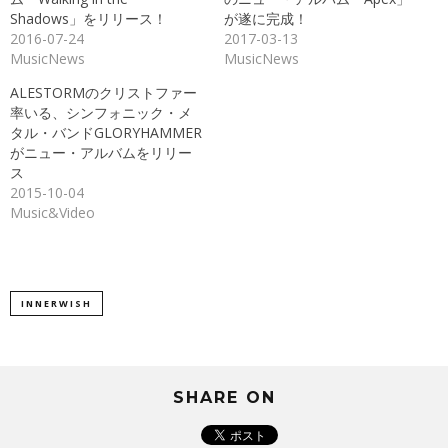
ウ
て
Shadows」をリリース！
が遂に完成！
ィ
く
ン
だ
2016-07-24
2017-03-13
ド
さ
MusicNews
MusicNews
ウ
い
で
(新
開
し
ALESTORMのクリストファー
き
い
ま
ウ
率いる、シンフォニック・メ
す)
ィ
ン
タル・バンドGLORYHAMMER
ド
がニュー・アルバムをリリー
ウ
で
ス
開
き
2015-10-04
ま
Music&Video
す)
INNERWISH
SHARE ON