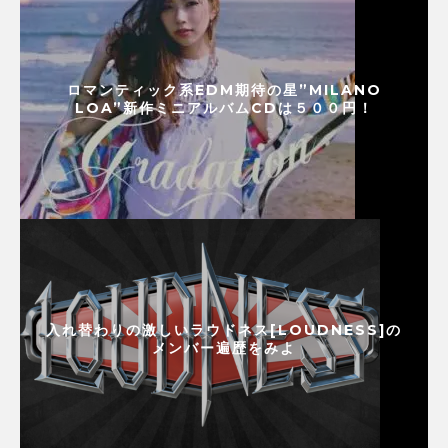
ロマンティック系EDM期待の星”MILANO
LOA”新作ミニアルバムCDは５００円！
入れ替わりの激しいラウドネス[LOUDNESS]の
メンバー遍歴をみよ