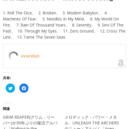
1. Roll The Dice、 2. Broken、 3. Modern Babylon、 4.
Machines Of Fear、 5. Needles In My Mind、 6. My World On
Fire、 7. Rain Of Thousand Years、 8. Serenity、 9. Sins Of The
Past、 10. Through My Eyes、 11. Zero Ground、 12. Cross The
Line、 13. Tame The Seven Seas
InnerWish
共有:
ク
Facebook
リ
で
ッ
共
ク
有
し
す
て
る
Twitter
に
関連
で
は
共
ク
GRIM REAPER(グリム・リー
メロディック・パワー・メタ
有
リ
(新
ッ
パー)が30年ぶりの復活アルバ
ル、UNLEASH THE ARCHERS
し
ク
ム「Walking in the
のニュー・アルバム「Apex」
い
し