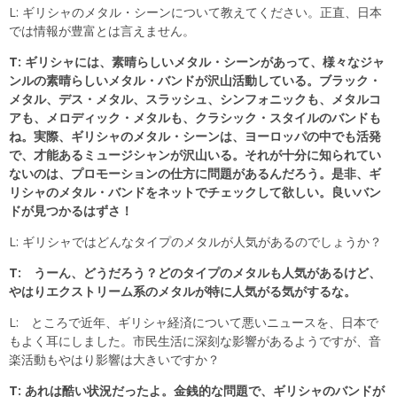
L: ギリシャのメタル・シーンについて教えてください。正直、日本
では情報が豊富とは言えません。
T: ギリシャには、素晴らしいメタル・シーンがあって、様々なジャ
ンルの素晴らしいメタル・バンドが沢山活動している。ブラック・
メタル、デス・メタル、スラッシュ、シンフォニックも、メタルコ
アも、メロディック・メタルも、クラシック・スタイルのバンドも
ね。実際、ギリシャのメタル・シーンは、ヨーロッパの中でも活発
で、才能あるミュージシャンが沢山いる。それが十分に知られてい
ないのは、プロモーションの仕方に問題があるんだろう。是非、ギ
リシャのメタル・バンドをネットでチェックして欲しい。良いバン
ドが見つかるはずさ！
L: ギリシャではどんなタイプのメタルが人気があるのでしょうか？
T: うーん、どうだろう？どのタイプのメタルも人気があるけど、
やはりエクストリーム系のメタルが特に人気がる気がするな。
L: ところで近年、ギリシャ経済について悪いニュースを、日本で
もよく耳にしました。市民生活に深刻な影響があるようですが、音
楽活動もやはり影響は大きいですか？
T: あれは酷い状況だったよ。金銭的な問題で、ギリシャのバンドが