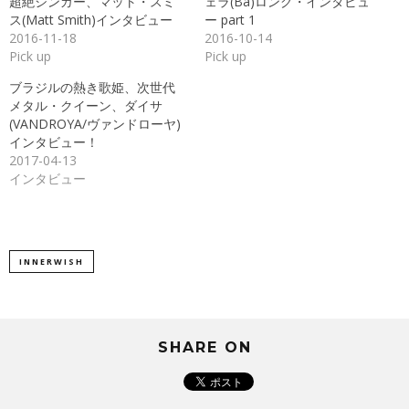
超絶シンガー、マット・スミ
ェラ(Ba)ロング・インタビュ
い
し
ウ
て
ス(Matt Smith)インタビュー
ー part 1
ィ
く
ン
だ
2016-11-18
2016-10-14
ド
さ
Pick up
Pick up
ウ
い
で
(新
開
し
ブラジルの熱き歌姫、次世代
き
い
ま
ウ
メタル・クイーン、ダイサ
す)
ィ
ン
(VANDROYA/ヴァンドローヤ)
ド
インタビュー！
ウ
で
2017-04-13
開
き
インタビュー
ま
す)
INNERWISH
SHARE ON