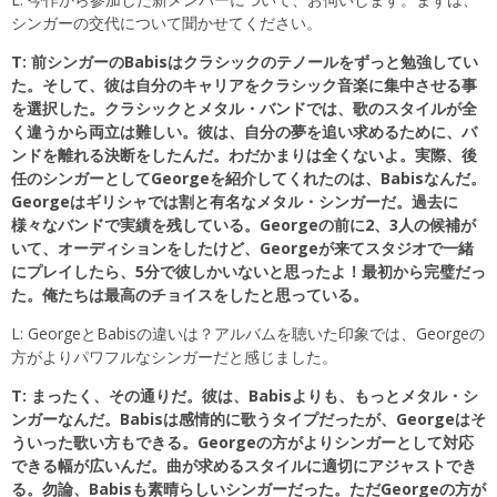
シンガーの交代について聞かせてください。
T: 前シンガーのBabisはクラシックのテノールをずっと勉強してい
た。そして、彼は自分のキャリアをクラシック音楽に集中させる事
を選択した。クラシックとメタル・バンドでは、歌のスタイルが全
く違うから両立は難しい。彼は、自分の夢を追い求めるために、バ
ンドを離れる決断をしたんだ。わだかまりは全くないよ。実際、後
任のシンガーとしてGeorgeを紹介してくれたのは、Babisなんだ。
Georgeはギリシャでは割と有名なメタル・シンガーだ。過去に
様々なバンドで実績を残している。Georgeの前に2、3人の候補が
いて、オーディションをしたけど、Georgeが来てスタジオで一緒
にプレイしたら、5分で彼しかいないと思ったよ！最初から完璧だっ
た。俺たちは最高のチョイスをしたと思っている。
L: GeorgeとBabisの違いは？アルバムを聴いた印象では、Georgeの
方がよりパワフルなシンガーだと感じました。
T: まったく、その通りだ。彼は、Babisよりも、もっとメタル・シ
ンガーなんだ。Babisは感情的に歌うタイプだったが、Georgeはそ
ういった歌い方もできる。Georgeの方がよりシンガーとして対応
できる幅が広いんだ。曲が求めるスタイルに適切にアジャストでき
る。勿論、Babisも素晴らしいシンガーだった。ただGeorgeの方が