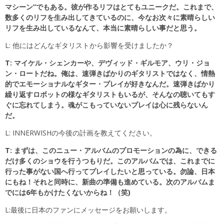
マシーン”でもある。彼が作るリフはとてもユニークだ。これまで、
数多くのリフを生み出してきているのに、今なお次々に素晴らしい
リフを生み出しているなんて、本当に素晴らしい事だと思う。
L: 他にはどんなギタリストから影響を受けましたか？
T: マイケル・シェンカーや、デヴィッド・ギルモア、ウリ・ジョ
ン・ロートだね。俺は、速弾きばかりのギタリストではなく、情熱
的でエモーショナルなギター・プレイが好きなんだ。速弾きばかり
繰り返すロボットの様なギタリストもいるが、そんなの聴いてもす
ぐに忘れてしまう。魂がこもっていないプレイは心に残らないん
だ。
L: INNERWISHの今後の計画を教えてください。
T: まずは、このニュー・アルバムのプロモーションの為に、できる
だけ多くのショウを行うつもりだ。このアルバムでは、これまでに
行った事がない国へ行ってプレイしたいと思っている。勿論、日本
にもね！それと同時に、新曲の準備も進めている。次のアルバムま
でには6年もかけたくないからね！（笑)
L:最後に日本のファンにメッセージをお願いします。