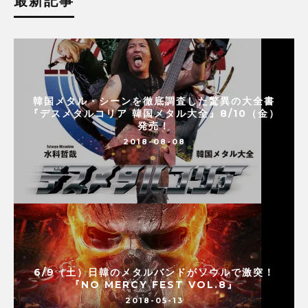
最新記事
韓国メタル・シーンを徹底調査した驚異の大全書
『デスメタルコリア 韓国メタル大全』8/10（金）
発売！
2018-08-08
6/9（土）日韓のメタルバンドがソウルで激突！
『NO MERCY FEST VOL.8』
2018-05-13