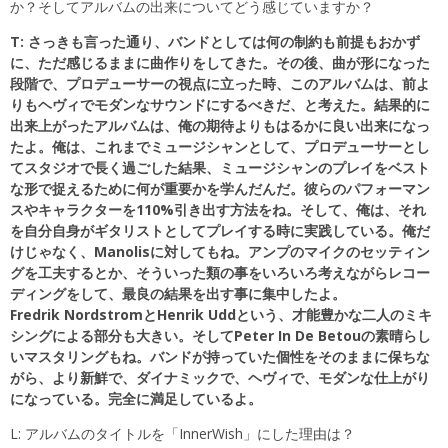
か？そしてアルバムの出来についてどう感じていますか？
T: さっきも言った通り、バンドとしては何の制約も前提もおかず
に、ただ感じるままに曲作りをしてきた。その後、曲が形になった
段階で、プロデューサーの視点に立った時、このアルバムは、前よ
りもヘヴィでモダンなサウンドにするべきだ、と考えた。結果的に
出来上がったアルバムは、俺の期待よりもはるかに良い出来になっ
たよ。俺は、これまでミュージシャンとして、プロデューサーとし
てスタジオで長く過ごした結果、ミュージシャンのプレイをベスト
な形で捉えるために何が重要かを学んだんだ。彼らのパフォーマン
スやキャラクターを110%引き出す方法をね。そして、俺は、それ
を自分自身がギタリストとしてプレイする時に実践している。俺だ
けじゃなく、Manolisに対してもね。アンプのマイクのセッティン
グを工夫するとか、そういった類の事をいろいろ考えながらレコー
ディングをして、最良の結果を出す事に集中したよ。
Fredrik NordstromとHenrik Uddという、才能豊かな二人のミキ
シングによる部分も大きい。そしてPeter In De Betouの素晴らし
いマスタリングもね。バンドが持っていた個性をそのままに保ちな
がら、より新鮮で、ダイナミックで、ヘヴィで、モダンな仕上がり
になっている。完全に満足しているよ。
L: アルバムのタイトルを「InnerWish」にした理由は？