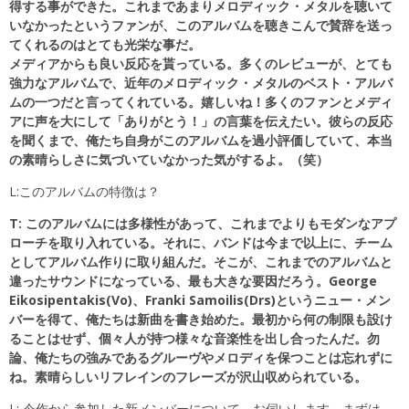
得する事ができた。これまであまりメロディック・メタルを聴いて
いなかったというファンが、このアルバムを聴きこんで賛辞を送っ
てくれるのはとても光栄な事だ。
メディアからも良い反応を貰っている。多くのレビューが、とても
強力なアルバムで、近年のメロディック・メタルのベスト・アルバ
ムの一つだと言ってくれている。嬉しいね！多くのファンとメディ
アに声を大にして「ありがとう！」の言葉を伝えたい。彼らの反応
を聞くまで、俺たち自身がこのアルバムを過小評価していて、本当
の素晴らしさに気づいていなかった気がするよ。（笑）
L:このアルバムの特徴は？
T: このアルバムには多様性があって、これまでよりもモダンなアプ
ローチを取り入れている。それに、バンドは今まで以上に、チーム
としてアルバム作りに取り組んだ。そこが、これまでのアルバムと
違ったサウンドになっている、最も大きな要因だろう。George
Eikosipentakis
(Vo)、Franki Samoilis(Drs)というニュー・メン
バーを得て、俺たちは新曲を書き始めた。最初から何の制限も設け
ることはせず、個々人が持つ様々な音楽性を出し合ったんだ。勿
論、俺たちの強みであるグルーヴやメロディを保つことは忘れずに
ね。素晴らしいリフレインのフレーズが沢山収められている。
L: 今作から参加した新メンバーについて、お伺いします。まずは、