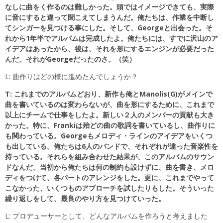
なしに曲をく作るのは難しかった。頭ではイメージできても、実際
に音にすると違って聞こえてしまうんだ。俺たちは、作業を中断し
てシンガーを見つける事にした。そして、Georgeと出会った。そ
れから1年半でアルバムは完成したよ。俺たちには、すでに沢山のア
イデアはあったから、後は、それを形にするエンジンが必要だった
んだ。それがGeorgeだったのさ。（笑）
L: 曲作りはどの様に進めたんでしょうか？
T: これまでのアルバムどおり、新作も俺とManolis(G)がメインで
曲を書いているのは変わらないが、曲を形にするために、これまで
以上にチームで仕事をしたよ。新しい２人のメンバーの貢献も大き
かった。特に、Frankiは殆どの曲の歌詞を書いているし、曲作りに
も関わっている。Georgeもメロディ・ラインのアイデアをいくつ
も出している。俺たちは6人のバンドで、それぞれが違った音楽性を
持っている。それらを組み合わせた結果が、このアルバムのサウン
ドなんだ。当初から俺たちは何の制約も設けずに、曲を書き、メロ
ディをつけて、各パートのアレンジをした。更に、これまでやって
こなかった、いくつものアプローチを試したりもした。そういった
繰り返しをして、最良のやり方を見つけていった。
L: プロデューサーとして、どんなアルバムを作ろうと考えました