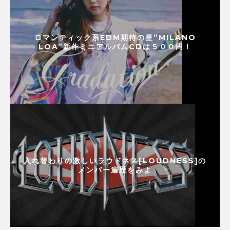
ロマンティック系EDM期待の星”MILANO
LOA”新作ミニアルバムCDは５００円！
入れ替わりの激しいラウドネス[LOUDNESS]の
メンバー遍歴をみよ