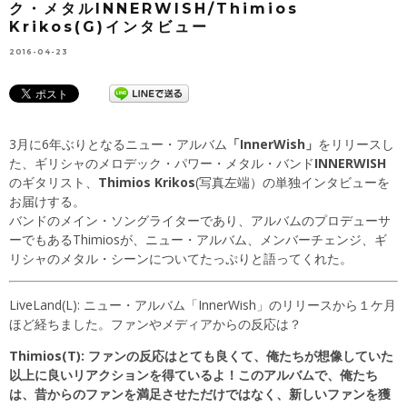
ク・メタルINNERWISH/Thimios
Krikos(G)インタビュー
2016-04-23
3月に6年ぶりとなるニュー・アルバム
「InnerWish」
をリリースし
た、ギリシャのメロデック・パワー・メタル・バンド
INNERWISH
のギタリスト、
Thimios Krikos
(写真左端）の単独インタビューを
お届けする。
バンドのメイン・ソングライターであり、アルバムのプロデューサ
ーでもあるThimiosが、ニュー・アルバム、メンバーチェンジ、ギ
リシャのメタル・シーンについてたっぷりと語ってくれた。
LiveLand(L): ニュー・アルバム「InnerWish」のリリースから１ケ月
ほど経ちました。ファンやメディアからの反応は？
Thimios(T): ファンの反応はとても良くて、俺たちが想像していた
以上に良いリアクションを得ているよ！このアルバムで、俺たち
は、昔からのファンを満足させただけではなく、新しいファンを獲