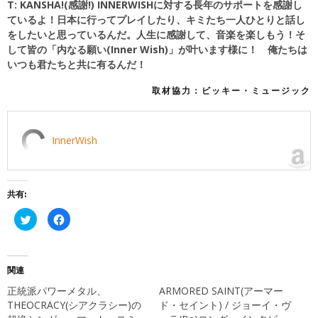
T: KANSHA!(感謝!) INNERWISHに対する長年のサポートを感謝し
ているよ！日本に行ってプレイしたり、キミたち一人ひとりと話し
をしたいと思っているんだ。人生に感謝して、音楽を楽しもう！そ
して皆の「内なる願い(Inner Wish)」が叶います様に！ 俺たちは
いつも君たちと共に有るんだ！
取材協力：ビッキー・ミュージック
InnerWish
共有:
ク
Facebook
リ
で
ッ
共
ク
有
し
す
て
る
Twitter
に
関連
で
は
共
ク
正統派パワーメタル、
ARMORED SAINT(アーマー
有
リ
(新
ッ
THEOCRACY(シアクラシー)の
ド・セイント) / ジョーイ・ヴ
し
ク