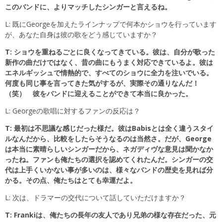
このバンドに、よりマッチしたシンガーと言えるね。
L: 既にGeorgeを加えたラインナップで何本かショウを行っています
が、あなた自身は彼の歌をどう感じていますか？
T: ショウを重ねるごとに良くなってきている。彼は、自分が歌った
新作の曲だけではなく、昔の曲にもうまく対応できているよ。彼は
エネルギッシュで情熱的で、すべてのショウに全力を注いでいる。
何度も同じ事を言ってきた気がするが、実際その通りなんだ！
（笑） 彼をバンドに迎えることができて本当に良かった。
L: Georgeの歌唱に対するファンの反応は？
T: 最初は不思議な感じだった様だ。彼はBabisとは全く違うスタイ
ルなんだから、比較をしたらそうなるのは当然さ。だが、George
は本当に素晴らしいシンガーだから、ネガディヴな意見は聞かなか
ったね。ファンも俺たちの選択を認めてくれたんだ。シンガーの交
代は上手くいかない事が多いのは、様々なバンドの歴史を見れば分
かる。その点、俺たちはとても幸運だよ。
L: 次は、ドラマーの交代について話していただけますか？
T: Frankiは、俺たちの長年の友人であり兄弟の様な存在だった、元