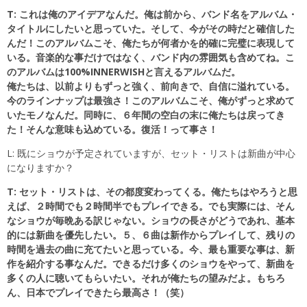
T: これは俺のアイデアなんだ。俺は前から、バンド名をアルバム・
タイトルにしたいと思っていた。そして、今がその時だと確信した
んだ！このアルバムこそ、俺たちが何者かを的確に完璧に表現して
いる。音楽的な事だけではなく、バンド内の雰囲気も含めてね。こ
のアルバムは100%INNERWISHと言えるアルバムだ。
俺たちは、以前よりもずっと強く、前向きで、自信に溢れている。
今のラインナップは最強さ！このアルバムこそ、俺がずっと求めて
いたモノなんだ。同時に、６年間の空白の末に俺たちは戻ってき
た！そんな意味も込めている。復活！って事さ！
L: 既にショウが予定されていますが、セット・リストは新曲が中心
になりますか？
T: セット・リストは、その都度変わってくる。俺たちはやろうと思
えば、２時間でも２時間半でもプレイできる。でも実際には、そん
なショウが毎晩ある訳じゃない。ショウの長さがどうであれ、基本
的には新曲を優先したい。５、６曲は新作からプレイして、残りの
時間を過去の曲に充てたいと思っている。今、最も重要な事は、新
作を紹介する事なんだ。できるだけ多くのショウをやって、新曲を
多くの人に聴いてもらいたい。それが俺たちの望みだよ。もちろ
ん、日本でプレイできたら最高さ！（笑）