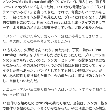
メンバーのFotis Benardoの紹介でこのバンドに加入した。前ドラ
マーのTerryがバンドを去った時、Fotisから電話があって「良いド
ラマーがいるぞ！」と言ってきた。それで、何度かリハーサルをし
て、一緒にできそうか様子を見たんだ。プレイだけじゃなく、人間
的な相性も含めてね。FrankiはTerryとは全く違うタイプのドラマ
ーで、より最近のメタルに影響を受けている。北欧メタルとかね。
L: メンバーが抜けた事で、暫くバンド活動が停滞してしまいまし
た。その間、どんな事を考えていましたか？
T: もちろん、失望感はあったさ。俺たちは、丁度、前作の「No
Turning Back」をリリースしたばかりだったんだ。プロモーショ
ンのショウを行いたいのに、シンガーとドラマーを探さなければな
らなかった。そのおかげでいくつかの計画はお預けになって、イラ
イラした事もあった。バンドとしてとても難しい時期だった。だ
が、あの時期を乗り越えた事で、今の俺たちは、前より強くなれた
し、自信もついたんだ。
L: ニュー・アルバムに取り掛かったのはいつ頃からですか？制作に
かかった時間は？
T: 曲作りを始めたのは2012年の終わり頃だ。当初は、シンガー抜き
で曲作りを始めたが、うまくいかなかった。やはり誰が歌うか想定