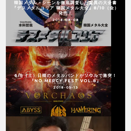
韓国メタル・シーンを徹底調査した驚異の大全書
『デスメタルコリア 韓国メタル大全』8/10（金）
発売！
2018-08-08
6/9（土）日韓のメタルバンドがソウルで激突！
『NO MERCY FEST VOL.8』
2018-05-13