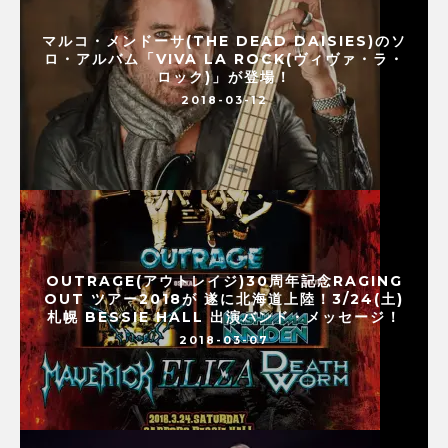
マルコ・メンドーサ(THE DEAD DAISIES)のソ
ロ・アルバム「VIVA LA ROCK(ヴィヴァ・ラ・
ロック)」が登場！
2018-03-12
OUTRAGE(アウトレイジ)30周年記念RAGING
OUT ツアー2018が 遂に北海道上陸！3/24(土)
札幌 BESSIE HALL 出演バンド・メッセージ！
2018-03-07