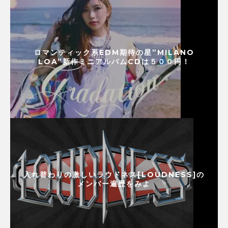
ロマンティック系EDM期待の星”MILANO
LOA”新作ミニアルバムCDは５００円！
入れ替わりの激しいラウドネス[LOUDNESS]の
メンバー遍歴をみよ