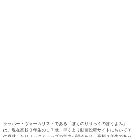
ラッパー・ヴォーカリストである「ぼくのりりっくのぼうよみ」
は、現在高校３年生の１７歳。早くより動画投稿サイトにおいてそ
の卓越したリリックとラップの実力が認められ、高校２年生であっ