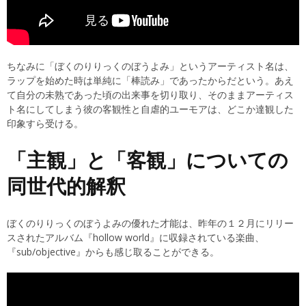
ちなみに「ぼくのりりっくのぼうよみ」というアーティスト名は、
ラップを始めた時は単純に「棒読み」であったからだという。あえ
て自分の未熟であった頃の出来事を切り取り、そのままアーティス
ト名にしてしまう彼の客観性と自虐的ユーモアは、どこか達観した
印象すら受ける。
「主観」と「客観」についての
同世代的解釈
ぼくのりりっくのぼうよみの優れた才能は、昨年の１２月にリリー
スされたアルバム『hollow world』に収録されている楽曲、
『sub/objective』からも感じ取ることができる。