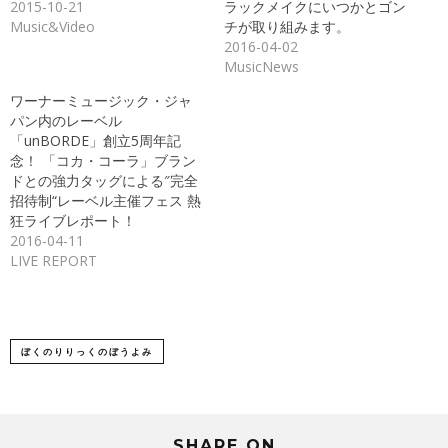
2015-10-21
ラックメイクにいつかとゴン
い
し
ウ
て
Music&Video
チが取り組みます。
ィ
く
ン
だ
2016-04-02
ド
さ
MusicNews
ウ
い
で
(新
開
し
ワーナーミュージック・ジャ
き
い
ま
ウ
パン内のレーベル
す)
ィ
ン
「unBORDE」創立5周年記
ド
念！ 「コカ・コーラ」ブラン
ウ
で
ドとの強力タッグによる″完全
開
き
招待制“レーベル主催フェス 熱
ま
狂ライブレポート！
す)
2016-04-11
LIVE REPORT
ぼくのりりっくのぼうよみ
SHARE ON