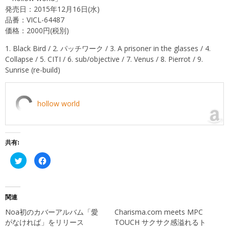
発売日：2015年12月16日(水)
品番：VICL-64487
価格：2000円(税別)
1. Black Bird / 2. パッチワーク / 3. A prisoner in the glasses / 4.
Collapse / 5. CITI / 6. sub/objective / 7. Venus / 8. Pierrot / 9.
Sunrise (re-build)
hollow world
共有:
ク
Facebook
リ
で
ッ
共
ク
有
し
す
て
る
Twitter
に
関連
で
は
共
ク
Noa初のカバーアルバム「愛
Charisma.com meets MPC
有
リ
(新
ッ
がなければ」をリリース
TOUCH サクサク感溢れるト
し
ク