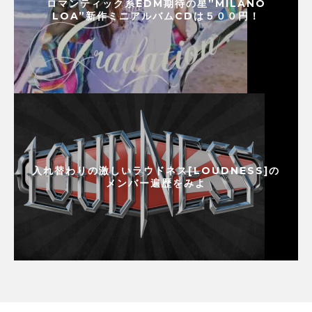
ロマンティック系EDM期待の星”MILANO
LOA”新作ミニアルバムCDは５００円！
入れ替わりの激しいラウドネス[LOUDNESS]の
メンバー遍歴をみよ