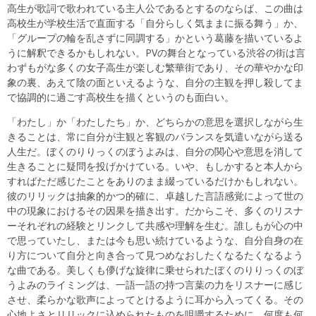
高生が歌詞で歌われている主人公であるとするのならば、この曲は
高校生が学校生活で直面する「自分らしく気ままに振る舞う」か、
「グループの輪を乱さずに同調する」かという葛藤を描いているよ
うに解釈できるかもしれない。PVの舞台となっている渋谷の街は言
わずもがな多くの女子高生が楽しむ繁華街であり、その華やかな印
象の裏、あえて陰の面といえるような、自分の主観を押し殺してま
で協調的に過ごす高校生を描くというのも面白い。
「わたし」か「わたしたち」か、どちらかの意思を選択しながら生
きることは、常に自分が主観と客観のバランスを気遣いながら送る
人生だ。ぼくのりりっくのぼうよみは、自分の関心や意思を消して
生きることに疑問を投げかけている。いや、もしかすると本人から
すればただ感じたことをありのまま綴っているだけかもしれない。
彼のリリックは抽象的かつ的確に、卓越した言語感覚によって世の
中の現象におけるその因果を描き出す。だからこそ、多くのリスナ
ーそれぞれの経験とリンクして共感や理解を生む。誰しもが心の中
で思っていたし、または今も思い続けているような、自分自身の在
り方について自分と向き合って見つめなおしたくなるたくなるよう
な曲である。美しくも儚げな旋律に乗せられたぼくのりりっくのぼ
うよみのライミングは、一語一語の持つ言葉の力をリスナーに感じ
させ、柔らかな歌声によってとけるように耳から入ってくる。その
心地よさとリリックに込められたものを咀嚼するために、何度も何