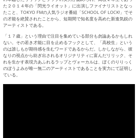
た２０１４年の「閃光ライオット」に出演しファイナリストとなっ
たこと、TOKYO FMの人気ラジオ番組「SCHOOL OF LOCK!」でそ
の才能を絶賛されたことから、短期間で知名度を高めた新進気鋭の
アーティストである。
「１７歳」という理由で注目を集めている部分も勿論あるかもしれ
ない。その若き才能に目を止めるフックとして、「高校生」という
のは誰しもが期待感を生むワードであるからだ。しかしながら、彼
なりの視点から紡ぎ出されるオリジナリティに富んだリリック、そ
れを生かす表現力あふれるラップとヴォーカルは、ぼくのりりっく
のぼうよみが唯一無二のアーティストであることを実力にて証明し
ている。