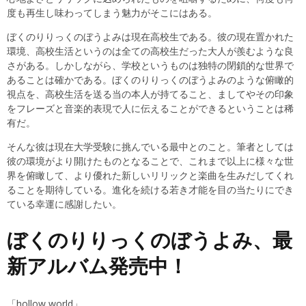
度も再生し味わってしまう魅力がそこにはある。
ぼくのりりっくのぼうよみは現在高校生である。彼の現在置かれた
環境、高校生活というのは全ての高校生だった大人が羨むような良
さがある。しかしながら、学校というものは独特の閉鎖的な世界で
あることは確かである。ぼくのりりっくのぼうよみのような俯瞰的
視点を、高校生活を送る当の本人が持てること、ましてやその印象
をフレーズと音楽的表現で人に伝えることができるということは稀
有だ。
そんな彼は現在大学受験に挑んでいる最中とのこと。筆者としては
彼の環境がより開けたものとなることで、これまで以上に様々な世
界を俯瞰して、より優れた新しいリリックと楽曲を生みだしてくれ
ることを期待している。進化を続ける若き才能を目の当たりにでき
ている幸運に感謝したい。
ぼくのりりっくのぼうよみ、最
新アルバム発売中！
「hollow world」