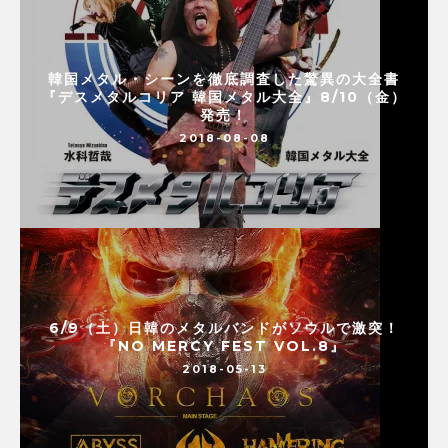
韓国メタル・シーンを徹底調査した驚異の大全書
『デスメタルコリア 韓国メタル大全』8/10（金）
発売！
2018-08-08
6/9（土）日韓のメタルバンドがソウルで激突！
『NO MERCY FEST VOL.8』
2018-05-13