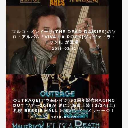
マルコ・メンドーサ(THE DEAD DAISIES)のソ
ロ・アルバム「VIVA LA ROCK(ヴィヴァ・ラ・
ロック)」が登場！
2018-03-12
OUTRAGE(アウトレイジ)30周年記念RAGING
OUT ツアー2018が 遂に北海道上陸！3/24(土)
札幌 BESSIE HALL 出演バンド・メッセージ！
2018-03-07