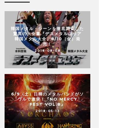
韓国メタル・シーンを徹底調査した
驚異の大全書『デスメタルコリア
韓国メタル大全』8/10（金）発
売！
2018-08-08
6/9（土）日韓のメタルバンドがソ
ウルで激突！『NO MERCY
FEST VOL.8』
2018-05-13