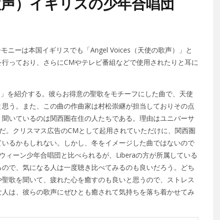
使の歌声）イギリスの少年合唱団
ニーは本国イギリスでも「Angel Voices（天使の歌声）」と
を行っており、さらにCMやテレビ番組などで使用されたりと耳に
の奇跡）」を紹介する。彼らお得意の聖歌をモチーフにした曲で、天使
と思う。また、この曲の作曲家は
村松崇継
が担当しておりその点
く聞いているのは関西圏在住の人たちである。理由はユニバーサ
だ。クリスマス広告のCMとして起用されていただけに、関西圏
ているかもしれない。しかし、冬をイメージした曲ではないので
ィーン少年合唱団と比べられるが、Liberaの方が所属している
るので、気になる人は一度聴き比べてみるのも良いだろう。どち
や聖歌を聞いて、疲れた心を癒すのも良いと思うので、ストレス
な人は、彼らの歌声にぜひとも癒されて気持ちを落ち着かせてみ