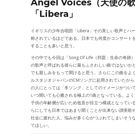
Angel Voices（天
「Libera」
イギリスの少年合唱団「Libera」その美しい歌声とハーモ
称されているほどである。日本でも何度かコンサート
することも多いと思う。
その中でも今回は「Song Of Life（邦題：生命
の歌声と呼ばれる彼らに最もふさわしい曲ではないか
でも親しみをもって聞けると思う。さらにこの曲をよ
ルスタジオジャパンのCMソングに起用されていたから
の人にとっては「冬ソング」としてのイメージがつい
いつ聞いても心癒される極上の1曲となっている。よくウ
子供の年齢層が広いため低音が目立つ構成となってい
らにしても日本ではあまり聞くことが出来ない讃美歌
社会に疲れた人、悩みが多く心がつぶれてしまいそう
てほしい。