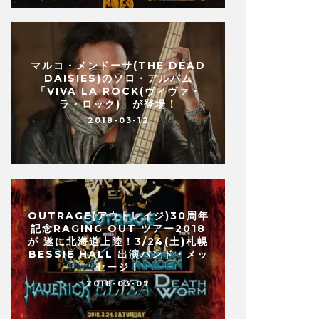
マルコ・メンドーサ(THE DEAD
DAISIES)のソロ・アルバム
「VIVA LA ROCK(ヴィヴァ・
ラ・ロック)」が登場！
2018-03-12
OUTRAGE(アウトレイジ)30周年
記念RAGING OUT ツアー2018
が 遂に北海道上陸！3/24(土)札幌
BESSIE HALL 出演バンド・メッ
セージ！
2018-03-07