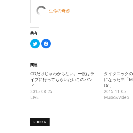
生命の奇跡
共有:
ク
Facebook
リ
で
ッ
共
ク
有
し
す
て
る
Twitter
に
関連
で
は
共
ク
CDだけじゃわからない。一度はラ
タイタニックの
有
リ
(新
ッ
イブに行ってもらいたいこのバン
になった曲「My He
し
ク
ド
On」
い
し
ウ
て
2015-08-25
2015-11-05
ィ
く
ン
だ
LIVE
Music&Video
ド
さ
ウ
い
で
(新
開
し
き
い
ま
ウ
す)
ィ
LIBERA
ン
ド
ウ