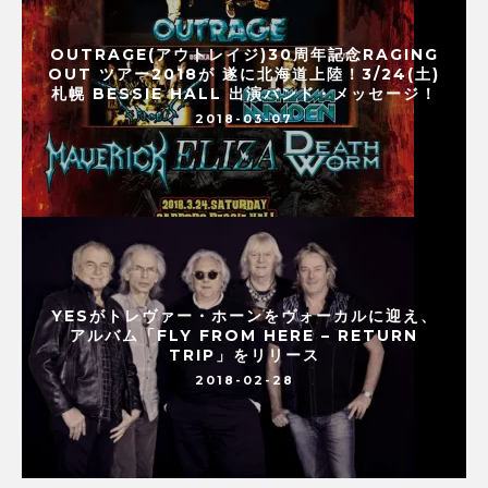
OUTRAGE(アウトレイジ)30周年記念RAGING
OUT ツアー2018が 遂に北海道上陸！3/24(土)
札幌 BESSIE HALL 出演バンド・メッセージ！
2018-03-07
YESがトレヴァー・ホーンをヴォーカルに迎え、
アルバム「FLY FROM HERE – RETURN
TRIP」をリリース
2018-02-28