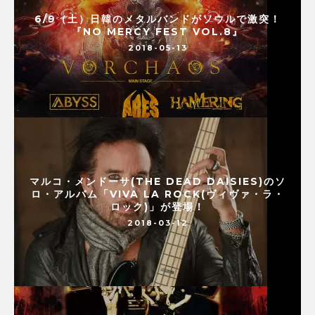
6/9（土）日韓のメタルバンドがソウルで激突！
『NO MERCY FEST VOL.8』
2018-05-13
マルコ・メンドーサ(THE DEAD DAISIES)のソ
ロ・アルバム「VIVA LA ROCK(ヴィヴァ・ラ・
ロック)」が登場！
2018-03-12