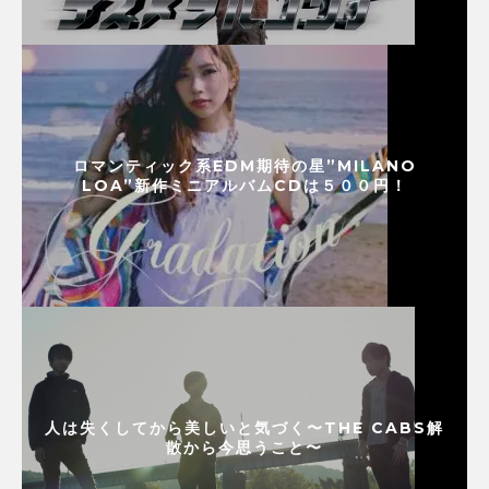
ロマンティック系EDM期待の星”MILANO
LOA”新作ミニアルバムCDは５００円！
人は失くしてから美しいと気づく〜THE CABS解
散から今思うこと〜