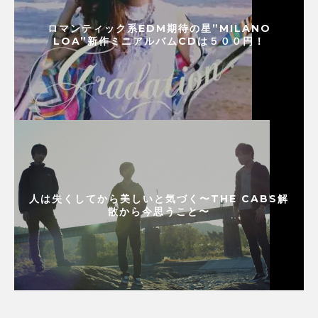
ロマンティック系EDM期待の星”MILANO
LOA”新作ミニアルバムCDは５００円！
人は失くしてから美しいと気づく〜THE CABS解
散から今思うこと〜