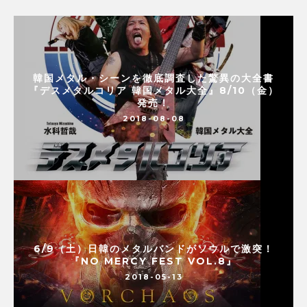
韓国メタル・シーンを徹底調査した驚異の大全書
『デスメタルコリア 韓国メタル大全』8/10（金）
発売！
2018-08-08
6/9（土）日韓のメタルバンドがソウルで激突！
『NO MERCY FEST VOL.8』
2018-05-13