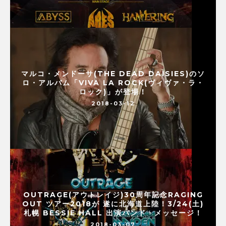
マルコ・メンドーサ(THE DEAD DAISIES)のソ
ロ・アルバム「VIVA LA ROCK(ヴィヴァ・ラ・
ロック)」が登場！
2018-03-12
OUTRAGE(アウトレイジ)30周年記念RAGING
OUT ツアー2018が 遂に北海道上陸！3/24(土)
札幌 BESSIE HALL 出演バンド・メッセージ！
2018-03-07