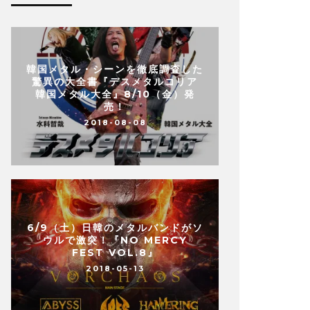
韓国メタル・シーンを徹底調査した
驚異の大全書『デスメタルコリア
韓国メタル大全』8/10（金）発
売！
2018-08-08
6/9（土）日韓のメタルバンドがソ
ウルで激突！『NO MERCY
FEST VOL.8』
2018-05-13