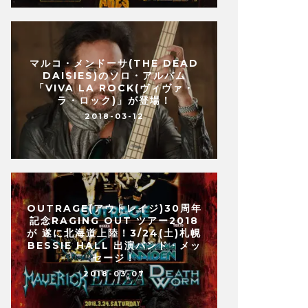
マルコ・メンドーサ(THE DEAD
DAISIES)のソロ・アルバム
「VIVA LA ROCK(ヴィヴァ・
ラ・ロック)」が登場！
2018-03-12
OUTRAGE(アウトレイジ)30周年
記念RAGING OUT ツアー2018
が 遂に北海道上陸！3/24(土)札幌
BESSIE HALL 出演バンド・メッ
セージ！
2018-03-07