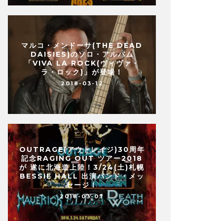
マルコ・メンドーサ(THE DEAD
DAISIES)のソロ・アルバム
「VIVA LA ROCK(ヴィヴァ・
ラ・ロック)」が登場！
2018-03-12
OUTRAGE(アウトレイジ)30周年
記念RAGING OUT ツアー2018
が 遂に北海道上陸！3/24(土)札幌
BESSIE HALL 出演バンド・メッ
セージ！
2018-03-07