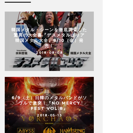
韓国メタル・シーンを徹底調査した
驚異の大全書『デスメタルコリア
韓国メタル大全』8/10（金）発
売！
2018-08-08
6/9（土）日韓のメタルバンドがソ
ウルで激突！『NO MERCY
FEST VOL.8』
2018-05-13