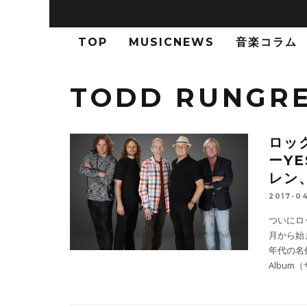
TOP
MUSICNEWS
音楽コラム
TODD RUNGR
ロッ
ーY
レン
2017-0
ついにロ
月から始ま
年代の名
Album（