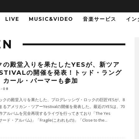
LIVE
MUSIC&VIDEO
音楽サービス
イン
EN
クの殿堂入りを果たしたYESが、新ツア
ESTIVALの開催を発表！トッド・ラング
、カール・パーマーも参加
4-08
ックの殿堂入りを果たした、プログレッシヴ・ロックの巨匠YESが、8
るアメリカン・ツアーYestivalの開催を発表した。最近のYESは、70
作アルバムを完全再現するライヴを行ってきており「The Yes
サード・アルバム)」「Fragile(こわれもの)」「Close to the
...