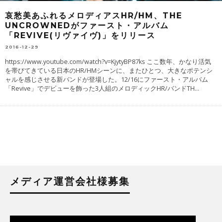
哀愁美あふれるメロディアスHR/HM、THE
UNCROWNEDがファースト・アルバム
「REVIVE(リヴァイヴ)」をリリース
2016-12-29
https://www.youtube.com/watch?v=KjytyBP87ks ここ数年、かなり活気
を帯びてきている日本のHR/HMシーンに、またひとつ、大きなポテンシ
ャルを感じさせる新バンドが登場した。12/16にファースト・アルバム
「Revive」でデビューを飾った3人組のメロディックHR/バンドTH
...
メディア運営会社様募集