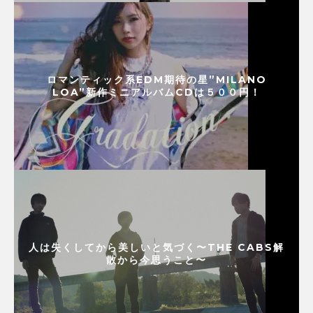
ロマンティック系EDM期待の星”MILANO
LOA”新作ミニアルバムCDは５００円！
人は失くしてから美しいと気づく〜THE CABS解
散から今思うこと〜