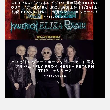
OUTRAGE(アウトレイジ)30周年記念RAGING
OUT ツアー2018が 遂に北海道上陸！3/24(土)
札幌 BESSIE HALL 出演バンド・メッセージ！
2018-03-07
YESがトレヴァー・ホーンをヴォーカルに迎え、
アルバム「FLY FROM HERE – RETURN
TRIP」をリリース
2018-02-28