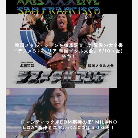
韓国メタル・シーンを徹底調査した驚異の大全書
『デスメタルコリア 韓国メタル大全』8/10（金）
発売！
ロマンティック系EDM期待の星”MILANO
LOA”新作ミニアルバムCDは５００円！