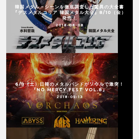
韓国メタル・シーンを徹底調査した驚異の大全書
『デスメタルコリア 韓国メタル大全』8/10（金）
発売！
2018-08-08
6/9（土）日韓のメタルバンドがソウルで激突！
『NO MERCY FEST VOL.8』
2018-05-13