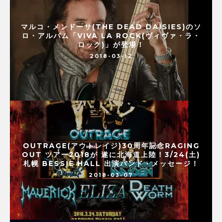
マルコ・メンドーサ(THE DEAD DAISIES)のソ
ロ・アルバム「VIVA LA ROCK(ヴィヴァ・ラ・
ロック)」が登場！
2018-03-12
OUTRAGE(アウトレイジ)30周年記念RAGING
OUT ツアー2018が 遂に北海道上陸！3/24(土)
札幌 BESSIE HALL 出演バンド・メッセージ！
2018-03-07