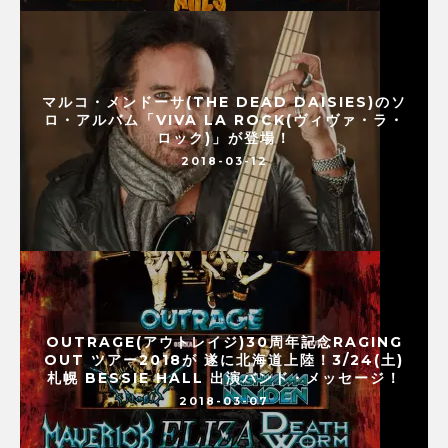
マルコ・メンドーサ(THE DEAD DAISIES)のソ
ロ・アルバム「VIVA LA ROCK(ヴィヴァ・ラ・
ロック)」が登場！
2018-03-12
OUTRAGE(アウトレイジ)30周年記念RAGING
OUT ツアー2018が 遂に北海道上陸！3/24(土)
札幌 BESSIE HALL 出演バンド・メッセージ！
2018-03-07