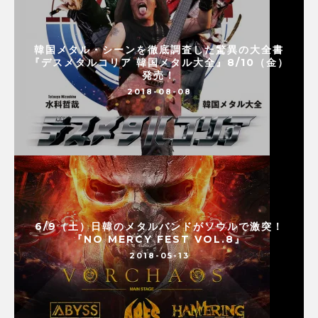
韓国メタル・シーンを徹底調査した驚異の大全書
『デスメタルコリア 韓国メタル大全』8/10（金）
発売！
2018-08-08
6/9（土）日韓のメタルバンドがソウルで激突！
『NO MERCY FEST VOL.8』
2018-05-13