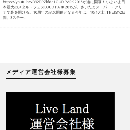
https://youtu.be/B92FJPZkfdc LOUD PARK 2015が遂に開幕！ いよいよ日
本最大のメタル・フェスLOUD PARK 2015が、さいたまスーパー・アリー
ナで幕を開ける。10周年の記念開催となる今年は、10/10(土),11(日)の2日
間、3ステー
...
メディア運営会社様募集