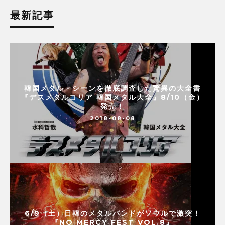
最新記事
韓国メタル・シーンを徹底調査した驚異の大全書
『デスメタルコリア 韓国メタル大全』8/10（金）
発売！
2018-08-08
6/9（土）日韓のメタルバンドがソウルで激突！
『NO MERCY FEST VOL.8』