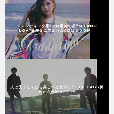
ロマンティック系EDM期待の星”MILANO
LOA”新作ミニアルバムCDは５００円！
人は失くしてから美しいと気づく〜THE CABS解
散から今思うこと〜