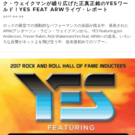
ク・ウェイクマンが繰り広げた正真正銘のYESワー
ルド！YES FEAT ARWライヴ・レポート
2017-04-29
ロックの殿堂での感動的なパフォーマンスの余韻が残る中、発表された
ARW(アンダーソン・ラビン・ウェイクマン)から、YES featuring Jon
Anderson, Trevor Rabin, Rick Wakeman(Yes feat. ARW)への改名。いろい
ろな反響がネット上を飛び交う中、改名後初めてのツアー
...