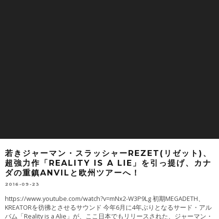
若きジャーマン・スラッシャーREZET(リゼット)、
超強力作「REALITY IS A LIE」を引っ提げ、カナ
ダの重鎮ANVILと欧州ツアーへ！
2016-09-23
https://www.youtube.com/watch?v=mNx2-W3P9Lg 初期MEGADETH、
KREATORを彷彿とさせるサウンド 今年6月に4年ぶりとなるサード・アル
バム「Reality is a Alie」が、ここ日本でもリリースされた、ジャーマン・