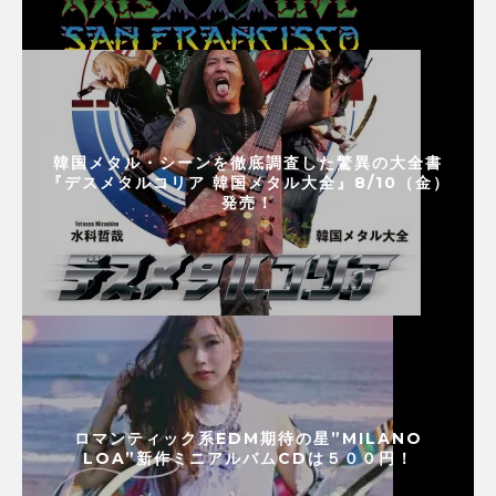
韓国メタル・シーンを徹底調査した驚異の大全書
『デスメタルコリア 韓国メタル大全』8/10（金）
発売！
ロマンティック系EDM期待の星”MILANO
LOA”新作ミニアルバムCDは５００円！