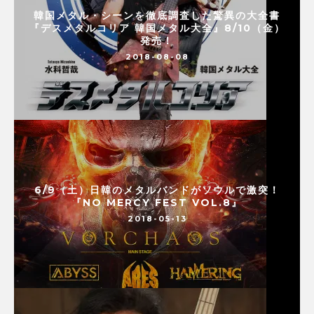
韓国メタル・シーンを徹底調査した驚異の大全書
『デスメタルコリア 韓国メタル大全』8/10（金）
発売！
2018-08-08
6/9（土）日韓のメタルバンドがソウルで激突！
『NO MERCY FEST VOL.8』
2018-05-13