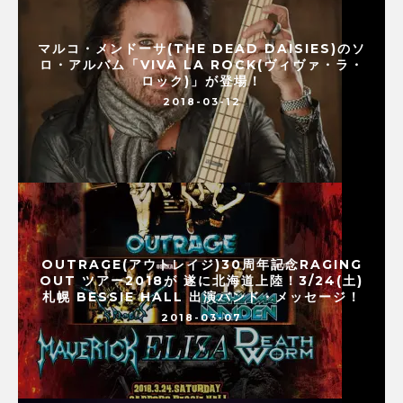
マルコ・メンドーサ(THE DEAD DAISIES)のソ
ロ・アルバム「VIVA LA ROCK(ヴィヴァ・ラ・
ロック)」が登場！
2018-03-12
OUTRAGE(アウトレイジ)30周年記念RAGING
OUT ツアー2018が 遂に北海道上陸！3/24(土)
札幌 BESSIE HALL 出演バンド・メッセージ！
2018-03-07