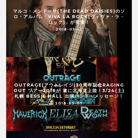
マルコ・メンドーサ(THE DEAD DAISIES)のソ
ロ・アルバム「VIVA LA ROCK(ヴィヴァ・ラ・
ロック)」が登場！
2018-03-12
OUTRAGE(アウトレイジ)30周年記念RAGING
OUT ツアー2018が 遂に北海道上陸！3/24(土)
札幌 BESSIE HALL 出演バンド・メッセージ！
2018-03-07