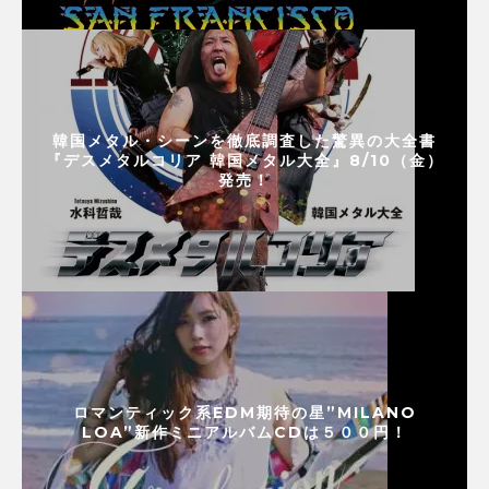
韓国メタル・シーンを徹底調査した驚異の大全書
『デスメタルコリア 韓国メタル大全』8/10（金）
発売！
ロマンティック系EDM期待の星”MILANO
LOA”新作ミニアルバムCDは５００円！