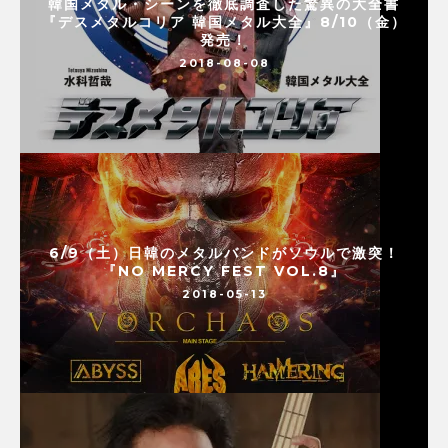
韓国メタル・シーンを徹底調査した驚異の大全書
『デスメタルコリア 韓国メタル大全』8/10（金）
発売！
2018-08-08
6/9（土）日韓のメタルバンドがソウルで激突！
『NO MERCY FEST VOL.8』
2018-05-13