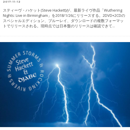
2017-11-12
スティーヴ・ハケット(Steve Hackett)が、最新ライヴ作品「Wuthering
Nights: Live in Birmingham」を2018/1/26にリリースする。2DVD+2CDの
スペシャルエディション、ブルーレイ、ダウンロードの複数フォーマッ
トでリリースされる。現時点では日本盤のリリースは確認できて
...