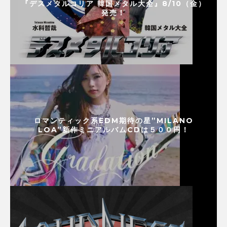
『デスメタルコリア 韓国メタル大全』8/10（金）
発売！
ロマンティック系EDM期待の星”MILANO
LOA”新作ミニアルバムCDは５００円！