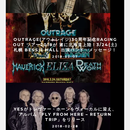
OUTRAGE(アウトレイジ)30周年記念RAGING
OUT ツアー2018が 遂に北海道上陸！3/24(土)
札幌 BESSIE HALL 出演バンド・メッセージ！
2018-03-07
YESがトレヴァー・ホーンをヴォーカルに迎え、
アルバム「FLY FROM HERE – RETURN
TRIP」をリリース
2018-02-28