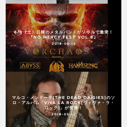
6/9（土）日韓のメタルバンドがソウルで激突！
『NO MERCY FEST VOL.8』
2018-05-13
マルコ・メンドーサ(THE DEAD DAISIES)のソ
ロ・アルバム「VIVA LA ROCK(ヴィヴァ・ラ・
ロック)」が登場！
2018-03-12