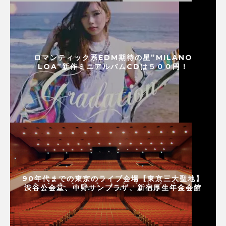
ロマンティック系EDM期待の星”MILANO
LOA”新作ミニアルバムCDは５００円！
90年代までの東京のライブ会場【東京三大聖地】
渋谷公会堂、中野サンプラザ、新宿厚生年金会館