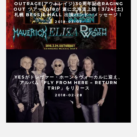
OUTRAGE(アウトレイジ)30周年記念RAGING
OUT ツアー2018が 遂に北海道上陸！3/24(土)
札幌 BESSIE HALL 出演バンド・メッセージ！
2018-03-07
YESがトレヴァー・ホーンをヴォーカルに迎え、
アルバム「FLY FROM HERE – RETURN
TRIP」をリリース
2018-02-28