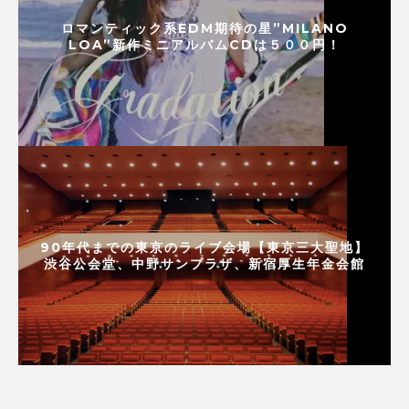
ロマンティック系EDM期待の星”MILANO
LOA”新作ミニアルバムCDは５００円！
90年代までの東京のライブ会場【東京三大聖地】
渋谷公会堂、中野サンプラザ、新宿厚生年金会館