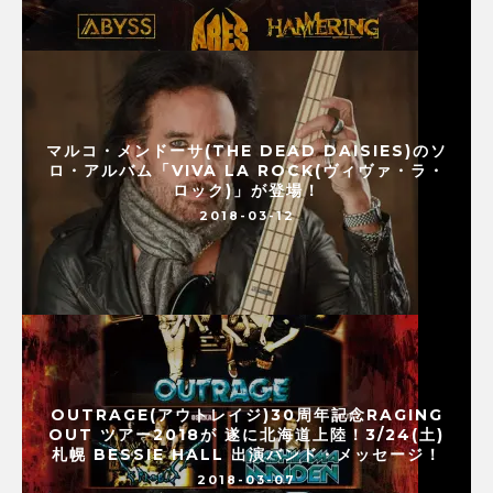
マルコ・メンドーサ(THE DEAD DAISIES)のソ
ロ・アルバム「VIVA LA ROCK(ヴィヴァ・ラ・
ロック)」が登場！
2018-03-12
OUTRAGE(アウトレイジ)30周年記念RAGING
OUT ツアー2018が 遂に北海道上陸！3/24(土)
札幌 BESSIE HALL 出演バンド・メッセージ！
2018-03-07