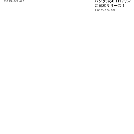
バング)の8THアルバム「ROCK OF LIFE
に日本リリース！
2017-09-03