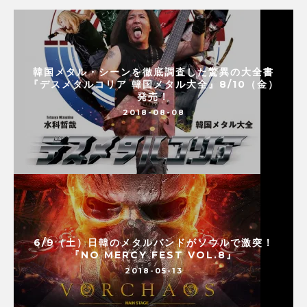
韓国メタル・シーンを徹底調査した驚異の大全書
『デスメタルコリア 韓国メタル大全』8/10（金）
発売！
2018-08-08
6/9（土）日韓のメタルバンドがソウルで激突！
『NO MERCY FEST VOL.8』
2018-05-13