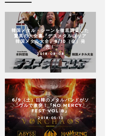
韓国メタル・シーンを徹底調査した
驚異の大全書『デスメタルコリア
韓国メタル大全』8/10（金）発
売！
2018-08-08
6/9（土）日韓のメタルバンドがソ
ウルで激突！『NO MERCY
FEST VOL.8』
2018-05-13