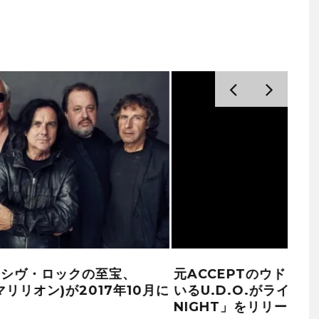
ー率
哀愁美あふれるメロディアスHR/HM、
AS
THE UNCROWNEDがファースト・アル
ライ
バム「REVIVE(リヴァイヴ)」をリリース
SA