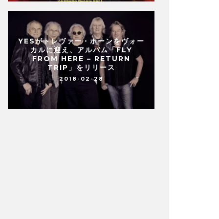
YESがトレヴァー・ホーンをヴォー
カルに迎え、アルバム「FLY
FROM HERE – RETURN
TRIP」をリリース
2018-02-28
IA、U.K.のジョン・ウェットンが2枚組
伝説のベー
ヴ・アルバム「LIVE VIA
の貴重なライヴ
TELLITE」をリリース
コンプリート