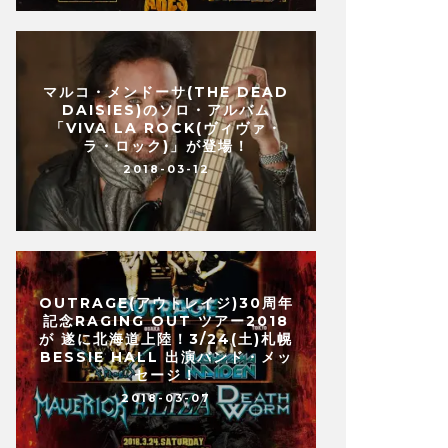
マルコ・メンドーサ(THE DEAD
DAISIES)のソロ・アルバム
「VIVA LA ROCK(ヴィヴァ・
ラ・ロック)」が登場！
2018-03-12
OUTRAGE(アウトレイジ)30周年
記念RAGING OUT ツアー2018
が 遂に北海道上陸！3/24(土)札幌
BESSIE HALL 出演バンド・メッ
セージ！
2018-03-07