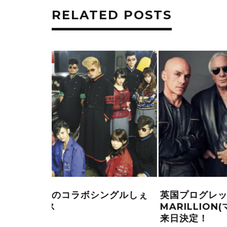
RELATED POSTS
至宝、
元ACCEPTのウド・ダークシュナイダ
17年10月に
いるU.D.O.がライヴ「NAVY METAL
NIGHT」をリリース！