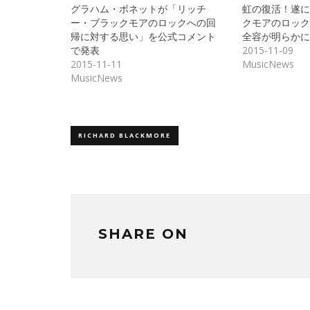
共
ク
グラハム・ボネットが「リッチ
虹の復活！遂に
有
リ
(新
ッ
ー・ブラックモアのロックへの回
クモアのロック
し
ク
帰に対する思い」を公式コメント
全容が明らかに
い
し
ウ
て
で発表
2015-11-09
ィ
く
ン
だ
2015-11-11
MusicNews
ド
さ
MusicNews
ウ
い
で
(新
開
し
き
い
ま
ウ
す)
ィ
ン
ド
RICHARD BLACKMORE
ウ
で
開
き
ま
す)
SHARE ON