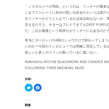
「ノスタルジーが理由」というのは、リッチーの素直
こまでストレートに自分の思いを語るのというは昔のリ
をリッチーがどうとらえているかは知る由もないが、
言えるだろう。ギターはプレイできてもDEEP PURP
だ。これが最後という気持ちがリッチーにもあるのだ
本当にヨーロッパの4回のショウだけで終わってしま
いのか？今回のインタビューでは明確に否定している
欲しいと多くのファンが願っているに違いない。
Referred to
RITCHIE BLACKMORE AND CANDICE NI
FOLLOWING THEIR MEDIEVAL MUSE
共有:
ク
Facebook
リ
で
ッ
共
ク
有
し
す
て
る
Twitter
に
関連
で
は