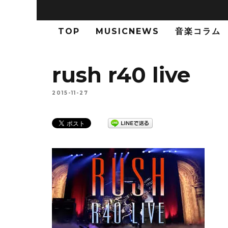
TOP
MUSICNEWS
音楽コラム
rush r40 live
2015-11-27