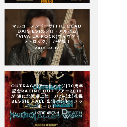
マルコ・メンドーサ(THE DEAD
DAISIES)のソロ・アルバム
「VIVA LA ROCK(ヴィヴァ・
ラ・ロック)」が登場！
2018-03-12
OUTRAGE(アウトレイジ)30周年
記念RAGING OUT ツアー2018
が 遂に北海道上陸！3/24(土)札幌
BESSIE HALL 出演バンド・メッ
セージ！
2018-03-07