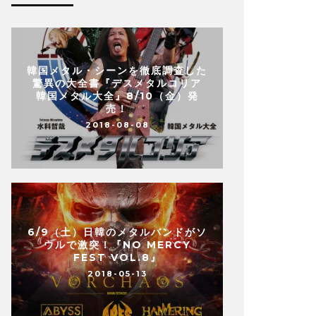
韓国メタル・シーンを徹底調査した
驚異の大全書『デスメタルコリア
韓国メタル大全』8/10（金）発
売！
2018-08-08
6/9（土）日韓のメタルバンドがソ
ウルで激突！『NO MERCY
FEST VOL.8』
2018-05-13