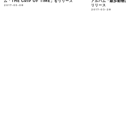
ム「THE GRIP OF TIME」をリリース
アルバム「緩歩動物は
リリース
2017-05-08
2017-03-28