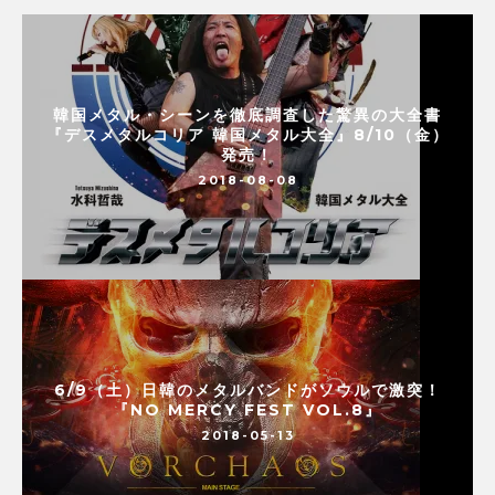
韓国メタル・シーンを徹底調査した驚異の大全書
『デスメタルコリア 韓国メタル大全』8/10（金）
発売！
2018-08-08
6/9（土）日韓のメタルバンドがソウルで激突！
『NO MERCY FEST VOL.8』
2018-05-13