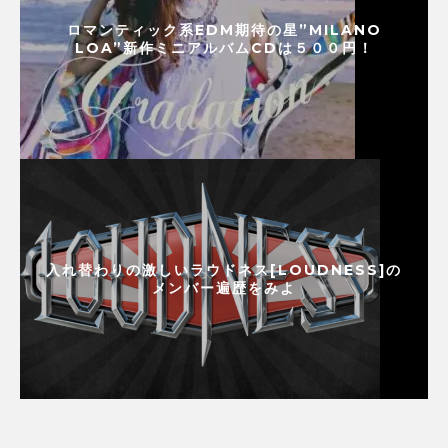
ロマンティック系EDM期待の星”MILANO
LOA”新作ミニアルバムCDは５００円！
入れ替わりの激しいラウドネス[LOUDNESS]の
メンバー遍歴をみよ