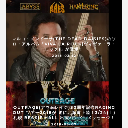
マルコ・メンドーサ(THE DEAD DAISIES)のソ
ロ・アルバム「VIVA LA ROCK(ヴィヴァ・ラ・
ロック)」が登場！
2018-03-12
OUTRAGE(アウトレイジ)30周年記念RAGING
OUT ツアー2018が 遂に北海道上陸！3/24(土)
札幌 BESSIE HALL 出演バンド・メッセージ！
2018-03-07