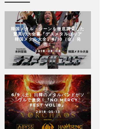
韓国メタル・シーンを徹底調査した
驚異の大全書『デスメタルコリア
韓国メタル大全』8/10（金）発
売！
2018-08-08
6/9（土）日韓のメタルバンドがソ
ウルで激突！『NO MERCY
FEST VOL.8』
2018-05-13