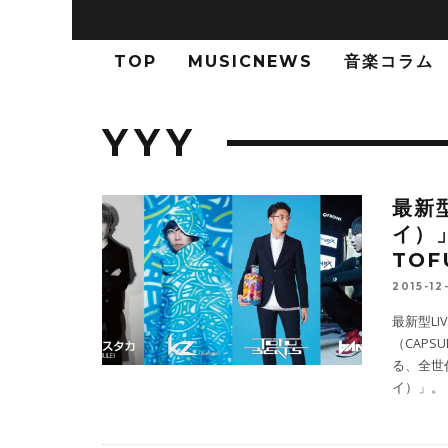
TOP
MUSICNEWS
音楽コラム
YYY
最新型
イ）
TOF
2015-12
最新型LI
（CAPSU
る、全世代
イ）」。