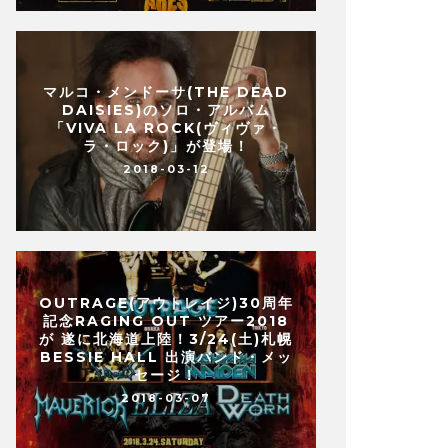
マルコ・メンドーサ(THE DEAD
DAISIES)のソロ・アルバム
「VIVA LA ROCK(ヴィヴァ・
ラ・ロック)」が登場！
2018-03-12
OUTRAGE(アウトレイジ)30周年
記念RAGING OUT ツアー2018
が 遂に北海道上陸！3/24(土)札幌
BESSIE HALL 出演バンド・メッ
セージ！
2018-03-07