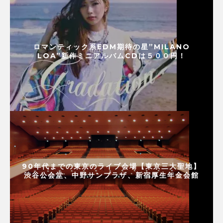
ロマンティック系EDM期待の星”MILANO
LOA”新作ミニアルバムCDは５００円！
90年代までの東京のライブ会場【東京三大聖地】
渋谷公会堂、中野サンプラザ、新宿厚生年金会館