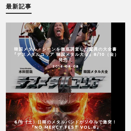
最新記事
韓国メタル・シーンを徹底調査した驚異の大全書
『デスメタルコリア 韓国メタル大全』8/10（金）
発売！
2018-08-08
6/9（土）日韓のメタルバンドがソウルで激突！
『NO MERCY FEST VOL.8』