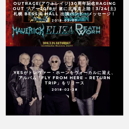
OUTRAGE(アウトレイジ)30周年記念RAGING
OUT ツアー2018が 遂に北海道上陸！3/24(土)
札幌 BESSIE HALL 出演バンド・メッセージ！
2018-03-07
YESがトレヴァー・ホーンをヴォーカルに迎え、
アルバム「FLY FROM HERE – RETURN
TRIP」をリリース
2018-02-28