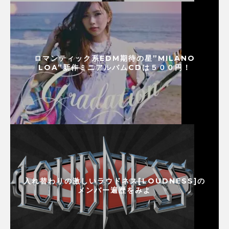
ロマンティック系EDM期待の星”MILANO
LOA”新作ミニアルバムCDは５００円！
入れ替わりの激しいラウドネス[LOUDNESS]の
メンバー遍歴をみよ