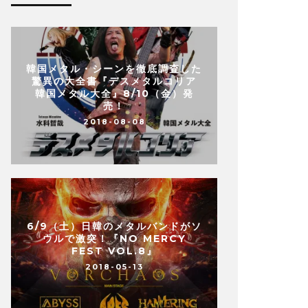
韓国メタル・シーンを徹底調査した
驚異の大全書『デスメタルコリア
韓国メタル大全』8/10（金）発
売！
2018-08-08
6/9（土）日韓のメタルバンドがソ
ウルで激突！『NO MERCY
FEST VOL.8』
2018-05-13