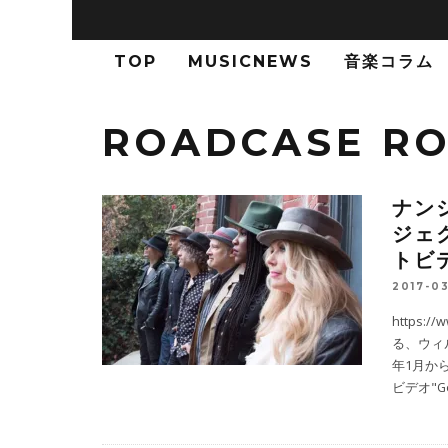
TOP
MUSICNEWS
音楽コラム
ROADCASE RO
ナン
ジェク
トビデ
2017-03
https:/
る、ウィル
年1月から
ビデオ"G