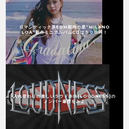
ロマンティック系EDM期待の星”MILANO
LOA”新作ミニアルバムCDは５００円！
入れ替わりの激しいラウドネス[LOUDNESS]の
メンバー遍歴をみよ