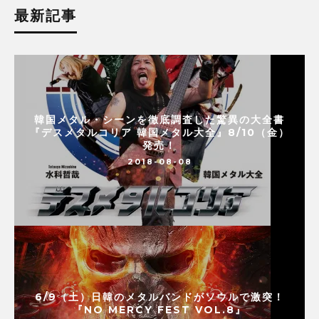
最新記事
韓国メタル・シーンを徹底調査した驚異の大全書
『デスメタルコリア 韓国メタル大全』8/10（金）
発売！
2018-08-08
6/9（土）日韓のメタルバンドがソウルで激突！
『NO MERCY FEST VOL.8』