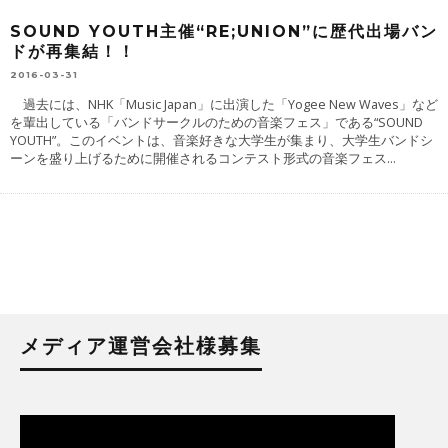
SOUND YOUTH主催“RE;UNION”に歴代出場バン
ドが再集結！！
2016-03-31
過去には、NHK「Music Japan」に出演した「Yogee New Waves」など
を輩出している「バンドサークルのための音楽フェス」である“SOUND
YOUTH”。このイベントは、音楽好きな大学生が集まり、大学生バンドシ
ーンを盛り上げるために開催されるコンテスト形式の音楽フェス
...
メディア運営会社様募集