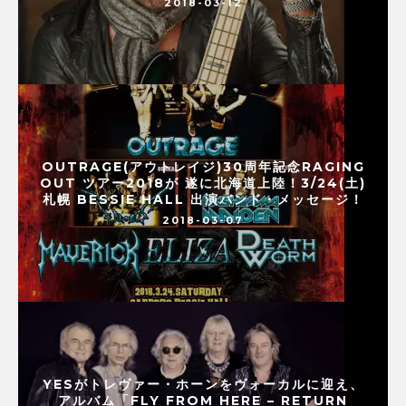
2018-03-12
OUTRAGE(アウトレイジ)30周年記念RAGING
OUT ツアー2018が 遂に北海道上陸！3/24(土)
札幌 BESSIE HALL 出演バンド・メッセージ！
2018-03-07
YESがトレヴァー・ホーンをヴォーカルに迎え、
アルバム「FLY FROM HERE – RETURN