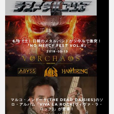
6/9（土）日韓のメタルバンドがソウルで激突！
『NO MERCY FEST VOL.8』
2018-05-13
マルコ・メンドーサ(THE DEAD DAISIES)のソ
ロ・アルバム「VIVA LA ROCK(ヴィヴァ・ラ・
ロック)」が登場！