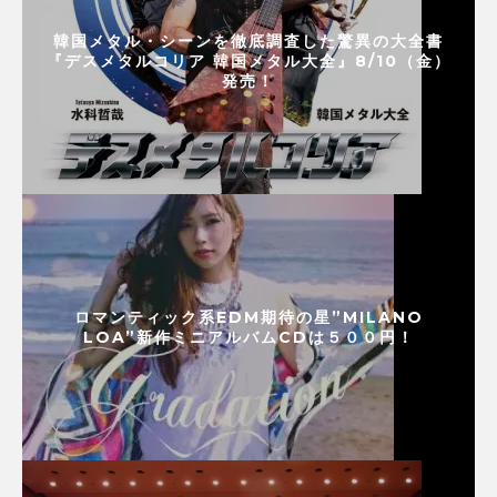
韓国メタル・シーンを徹底調査した驚異の大全書
『デスメタルコリア 韓国メタル大全』8/10（金）
発売！
ロマンティック系EDM期待の星”MILANO
LOA”新作ミニアルバムCDは５００円！