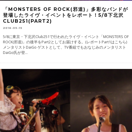
「MONSTERS OF ROCK(邪道)」多彩なバンドが
登場したライヴ・イベントをレポート！5/8下北沢
CLUB251(PART2)
2016-05-15
5/8に東京・下北沢Club251で行われたライヴ・イベント「MONSTERS OF
ROCK(邪道)」の後半をPart2としてお届けする。(レポートPart1はこちら)
メンタリストDaiGo ゲストとして、TV番組でもおなじみのメンタリスト
DaiGo氏が登
...