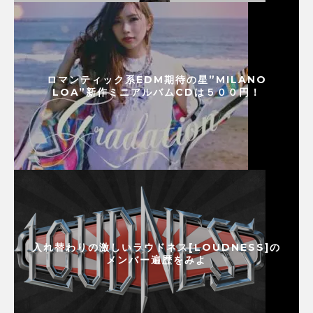
ロマンティック系EDM期待の星”MILANO
LOA”新作ミニアルバムCDは５００円！
入れ替わりの激しいラウドネス[LOUDNESS]の
メンバー遍歴をみよ