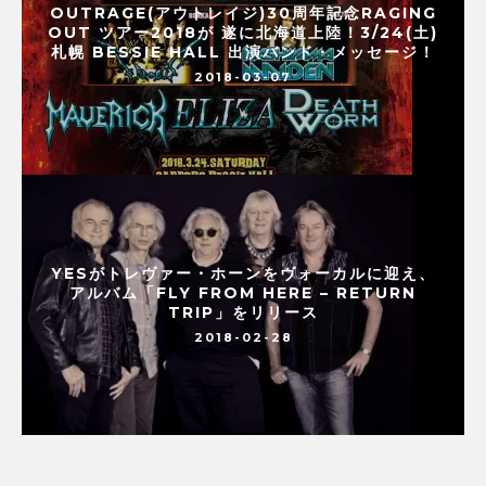
OUTRAGE(アウトレイジ)30周年記念RAGING
OUT ツアー2018が 遂に北海道上陸！3/24(土)
札幌 BESSIE HALL 出演バンド・メッセージ！
2018-03-07
YESがトレヴァー・ホーンをヴォーカルに迎え、
アルバム「FLY FROM HERE – RETURN
TRIP」をリリース
2018-02-28