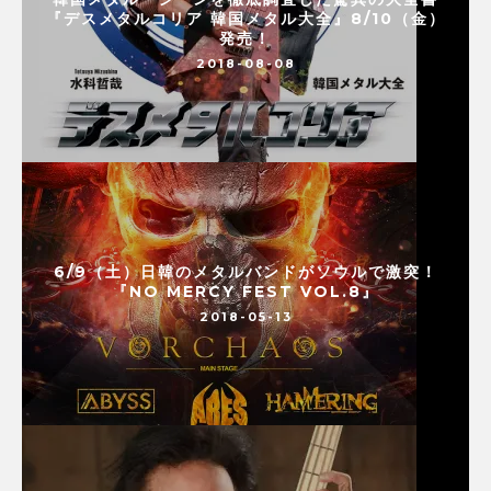
『デスメタルコリア 韓国メタル大全』8/10（金）
発売！
2018-08-08
6/9（土）日韓のメタルバンドがソウルで激突！
『NO MERCY FEST VOL.8』
2018-05-13