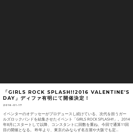
「GIRLS ROCK SPLASH!!2016 VALENTINE’S
DAY」ディファ有明にて開催決定！
2016-01-17
イベンターのオデッセーがプロデュースし続けている、次代を担うガー
ルズロックバンドを結集させたイベント「GIRLS ROCK SPLASH!!」。2014
年8月にスタートして以降、コンスタントに回数を重ね、今回で通算11回
目の開催となる。 昨年より、東京のみならず名古屋や大阪でも定
...