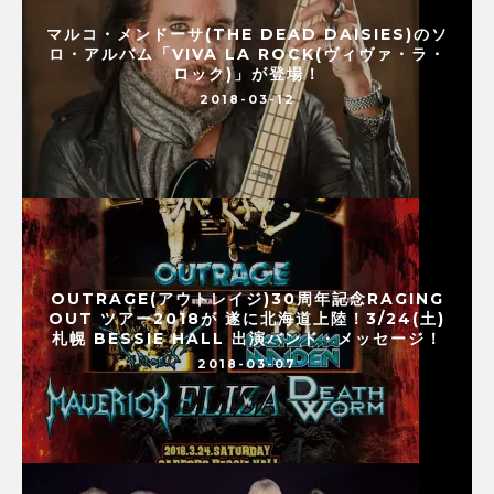
マルコ・メンドーサ(THE DEAD DAISIES)のソ
ロ・アルバム「VIVA LA ROCK(ヴィヴァ・ラ・
ロック)」が登場！
2018-03-12
OUTRAGE(アウトレイジ)30周年記念RAGING
OUT ツアー2018が 遂に北海道上陸！3/24(土)
札幌 BESSIE HALL 出演バンド・メッセージ！
2018-03-07