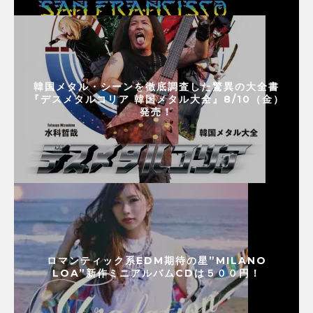
韓国メタル・シーンを徹底調査した驚異の大全書
『デスメタルコリア 韓国メタル大全』8/10（金）
発売！
ロマンティック系EDM期待の星”MILANO
LOA”新作ミニアルバムCDは５００円！