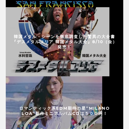
韓国メタル・シーンを徹底調査した驚異の大全書
『デスメタルコリア 韓国メタル大全』8/10（金）
発売！
ロマンティック系EDM期待の星”MILANO
LOA”新作ミニアルバムCDは５００円！