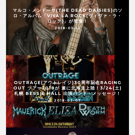
マルコ・メンドーサ(THE DEAD DAISIES)のソ
ロ・アルバム「VIVA LA ROCK(ヴィヴァ・ラ・
ロック)」が登場！
2018-03-12
OUTRAGE(アウトレイジ)30周年記念RAGING
OUT ツアー2018が 遂に北海道上陸！3/24(土)
札幌 BESSIE HALL 出演バンド・メッセージ！
2018-03-07