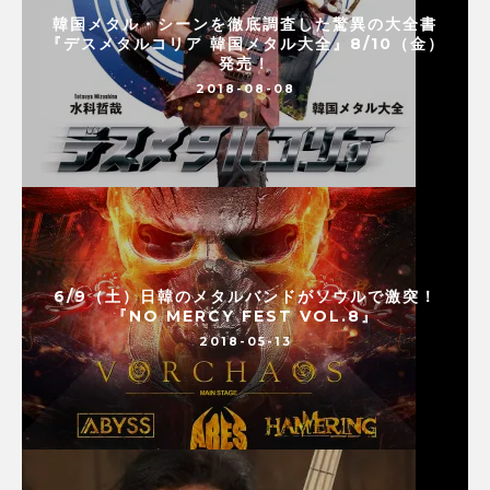
韓国メタル・シーンを徹底調査した驚異の大全書
『デスメタルコリア 韓国メタル大全』8/10（金）
発売！
2018-08-08
6/9（土）日韓のメタルバンドがソウルで激突！
『NO MERCY FEST VOL.8』
2018-05-13