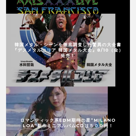
韓国メタル・シーンを徹底調査した驚異の大全書
『デスメタルコリア 韓国メタル大全』8/10（金）
発売！
ロマンティック系EDM期待の星”MILANO
LOA”新作ミニアルバムCDは５００円！