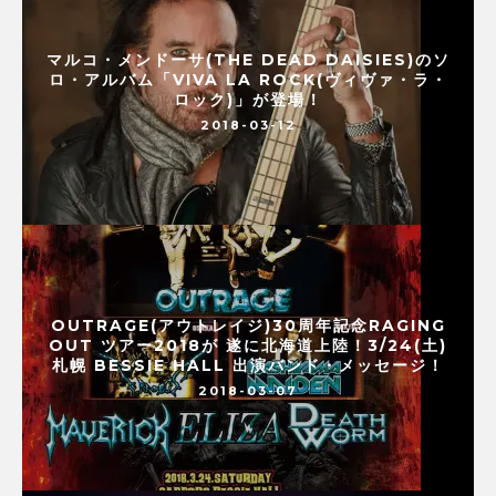
マルコ・メンドーサ(THE DEAD DAISIES)のソ
ロ・アルバム「VIVA LA ROCK(ヴィヴァ・ラ・
ロック)」が登場！
2018-03-12
OUTRAGE(アウトレイジ)30周年記念RAGING
OUT ツアー2018が 遂に北海道上陸！3/24(土)
札幌 BESSIE HALL 出演バンド・メッセージ！
2018-03-07